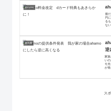
a
docomo
後だ
円に
る
ない
a
維持費
逆
家族
いの
モ光
が発
ス