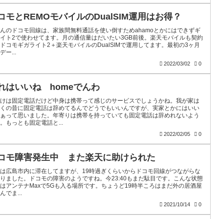
コモとREMOモバイルのDualSIM運用はお得？
んのドコモ回線は、家族間無料通話を使い倒すためahamoとかにはできずギ
イト2で使わせてます。月の通信量はだいたい3GB前後。楽天モバイルも契約
ドコモギガライト2＋楽天モバイルのDualSIMで運用してます。最初の3ヶ月
デー...
2022/03/02
0
れはいいね homeでんわ
かけは固定電話だけど中身は携帯って感じのサービスでしょうかね。我が家は
っくの昔に固定電話は辞めてるんでどうでもいいんですが、実家とかにはいい
なぁって思いました。年寄りは携帯を持っていても固定電話は辞めれないよう
。もっとも固定電話と...
2022/02/05
0
コモ障害発生中 また楽天に助けられた
は広島市内に滞在してますが、19時過ぎくらいからドコモ回線がつながらな
りました。ドコモの障害のようですね。今23:40もまだ駄目です。こんな状態
はアンテナMaxで5Gも入る場所です。ちょうど19時半ころはまだ外の居酒屋
んでま...
2021/10/14
0