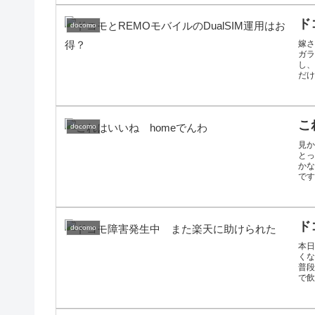
ド
docomo
嫁さ
ガラ
し、
だけ
こ
docomo
見
と
か
です
ド
docomo
本日
くな
普段
で飲