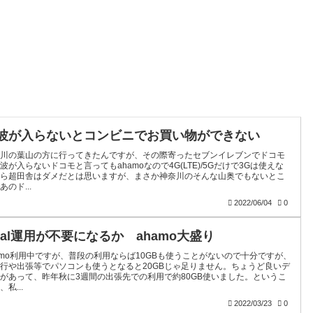
波が入らないとコンビニでお買い物ができない
奈川の葉山の方に行ってきたんですが、その際寄ったセブンイレブンでドコモ
波が入らないドコモと言ってもahamoなので4G(LTE)/5Gだけで3Gは使えな
から超田舎はダメだとは思いますが、まさか神奈川のそんな山奥でもないとこ
あのド...
2022/06/04
0
ual運用が不要になるか ahamo大盛り
amo利用中ですが、普段の利用ならば10GBも使うことがないので十分ですが、
行や出張等でパソコンも使うとなると20GBじゃ足りません。ちょうど良いデ
があって、昨年秋に3週間の出張先での利用で約80GB使いました。というこ
、私...
2022/03/23
0