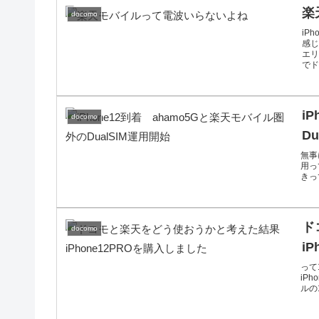
楽
docomo
iP
感じ
エ
でド.
i
docomo
D
無事
用っ
きっ
ド
docomo
i
って
iP
ルの