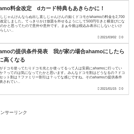
hamo料金改定 dカード特典もあきらかに！
しじゃんけんならぬ出し直しじゃんけんの如くドコモがahamoの料金を2,700
改定しました。てっきりかけ放題を外せるようにして500円引きと横並びにな
ものかと思ってたので意外や意外です。まぁ今後は税込み表示にしないといけ
らしい...
2021/03/02
0
hamoの提供条件発表 我が家の場合ahamoにしたら
に高くなる
がドコモ使ってたりドコモ光とか使ってるって人は安易にahamoに行ってい
か？ってのは気になってたかと思います。みんなドコモ割はどうなるの？ドコ
セット割は？ファミリー割引は？ってな感じですね。そのahamoの提供条件
表されてい...
2021/01/15
0
ポンサーリンク