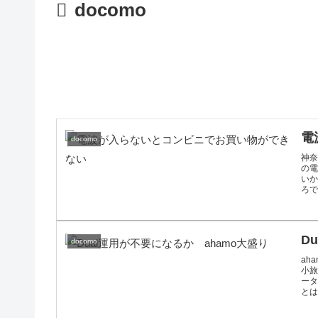
docomo
電
docomo
神
の電
い
ろで
D
docomo
ah
小旅
ータ
とは