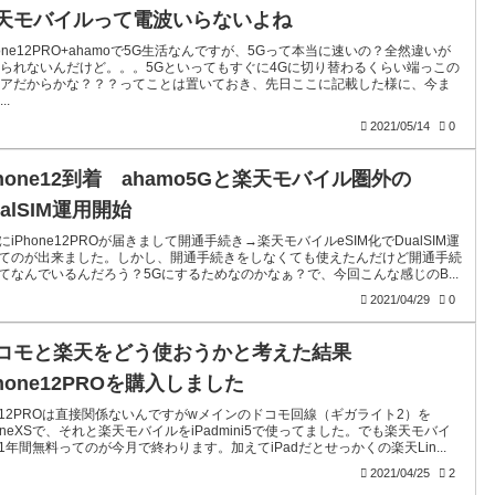
天モバイルって電波いらないよね
hone12PRO+ahamoで5G生活なんですが、5Gって本当に速いの？全然違いが
られないんだけど。。。5Gといってもすぐに4Gに切り替わるくらい端っこの
リアだからかな？？？ってことは置いておき、先日ここに記載した様に、今ま
..
2021/05/14
0
Phone12到着 ahamo5Gと楽天モバイル圏外の
ualSIM運用開始
にiPhone12PROが届きまして開通手続き→楽天モバイルeSIM化でDualSIM運
てのが出来ました。しかし、開通手続きをしなくても使えたんだけど開通手続
てなんでいるんだろう？5Gにするためなのかなぁ？で、今回こんな感じのB...
2021/04/29
0
コモと楽天をどう使おうかと考えた結果
Phone12PROを購入しました
12PROは直接関係ないんですがwメインのドコモ回線（ギガライト2）を
honeXSで、それと楽天モバイルをiPadmini5で使ってました。でも楽天モバイ
1年間無料ってのが今月で終わります。加えてiPadだとせっかくの楽天Lin...
2021/04/25
2