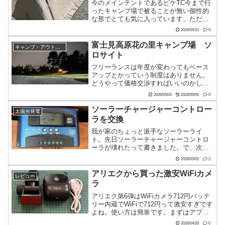
今のメインテントであるピケTC今まで行
ったキャンプ場で被ることが無い個性的
な形でとても気に入っています。ただ、
困っているのがインナーが無いこと。フ
2026/05/21
0
カヅメSSを入れて使うことが多いのです
が、かなりキチキチで一方の入り口が使
富士見高原花の里キャンプ場 ソ
キャンプ・アウトドア
いにくくなる。で、一...
ロサイト
フリーランスは年度が変わってもベース
アップとかっていう制度はありません。
どうやって価格交渉すればいいのかし
ら？そんな感じなのでお安いキャンプ場
2026/05/04
2026/05/06
0
を探して今年初のキャンプに行ってきま
した。行き先は長野県の富士見高原花の
ソーラーチャージャーコントロー
太陽光発電
里キャンプ場です。キャンプ...
ラを交換
我が家のちょっと派手なソーラーライ
ト。先日ソーラーチャージャーコントロ
ーラが壊れたって書きました。で、次は
MPPT式をって探してこれにしてみたん
2026/05/02
2
です。1773円で買いました。ですが、安
めなので完全なMPPTでは無く、こんな
アリエクから買った激安WiFiカメ
レビュー
記載があります。N...
ラ
アリエク第6弾はWiFiカメラ712円バッテ
リー内蔵でWiFiで712円って激安すぎです
よね。使い方は簡単です。まずはアプリ
を入れます。アプリを立ち上げて、デバ
2026/04/28
0