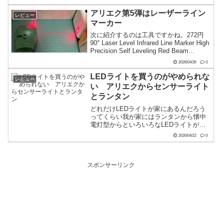
イスを追加で、カメラの電源を入れま
す。すると勝手に認識されますので接続
アリエク第5弾はレーザーライン
レビュー
させます。...
マーカー
次に紹介するのは工具ですかね。272円
90° Laser Level Infrared Line Marker High
Precision Self Leveling Red Beam
Portable Measuring Tool fo...
2026/04/26
0
LEDライトを買うのがやめられな
レビュー
い アリエクからセンサーライト
とランタン
どれだけLEDライトが家にあるんだろう
ってくらい我が家にはランタンから懐中
電灯型からといろいろなLEDライトがあ
りますが、また買ってしまいました。っ
2026/04/22
0
てことで、アリエク第3弾はセンサーライ
ト。第4弾はLEDランタン。2個まとめて
紹介します。セ...
スポンサーリンク