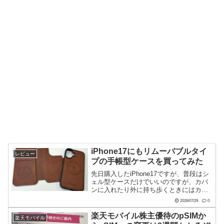
iPhone17にもリムーバブルタイ
レビュー
プの手帳型ケースを買ってみた
先日購入したiPhone17ですが、普段はシ
ェル型ケースだけでいいのですが、カバ
ンに入れたり外に持ち歩くときにはカー
ド等が入れられる手帳型ケースの方が使
2026/07/29
0
いやすい。でも、すぐに見れるシェル型
ケースも捨てがたいこの両立ができるの
楽天モバイル株主優待のpSIMか
楽天モバイル
が、iPhone...