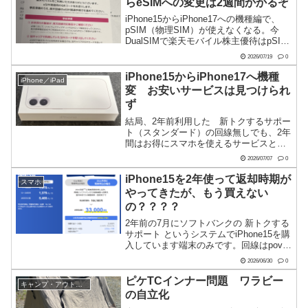
らeSIMへの変更は2週間かかるぞ
iPhone15からiPhone17への機種編で、
pSIM（物理SIM）が使えなくなる。今
DualSIMで楽天モバイル株主優待はpSIM
使ってた！ってことをすっかり気にして
2026/07/19
0
無くて機種変の時に、pSIMからeSIMへ
の変更申し込みをすっかり忘...
iPhone15からiPhone17へ機種
iPhone／iPad
変 お安いサービスは見つけられ
ず
結局、2年前利用した 新トクするサポー
ト（スタンダード）の回線無しでも、2年
間はお得にスマホを使えるサービスと同
等な劇的にお安いサービスは見つけられ
2026/07/07
0
ませんでした。嫁さんには月々1円だから
機種変しなよ って言ってたんで、平謝
iPhone15を2年使って返却時期が
スマホ
りです。MNPして...
やってきたが、もう買えない
の？？？？
2年前の7月にソフトバンクの 新トクする
サポート というシステムでiPhone15を購
入しています端末のみです。回線はpovo
＋楽天使ってるんで。購入というか残ク
2026/06/30
0
レ的な支払い方ですね。毎月917円この毎
月917円というのは最初の2年間だけ。...
ピケTCインナー問題 ワラビー
キャンプ・アウトドア
の自立化