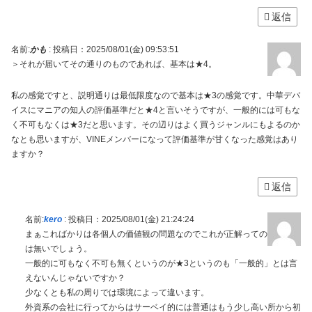
返信
名前:
かも
:
投稿日：2025/08/01(金) 09:53:51
＞それが届いてその通りのものであれば、基本は★4。
私の感覚ですと、説明通りは最低限度なので基本は★3の感覚です。中華デバ
イスにマニアの知人の評価基準だと★4と言いそうですが、一般的には可もな
く不可もなくは★3だと思います。その辺りはよく買うジャンルにもよるのか
なとも思いますが、VINEメンバーになって評価基準が甘くなった感覚はあり
ますか？
返信
名前:
kero
:
投稿日：2025/08/01(金) 21:24:24
まぁこればかりは各個人の価値観の問題なのでこれが正解っての
は無いでしょう。
一般的に可もなく不可も無くというのが★3というのも「一般的」とは言
えないんじゃないですか？
少なくとも私の周りでは環境によって違います。
外資系の会社に行ってからはサーベイ的には普通はもう少し高い所から初