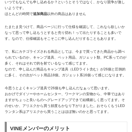
いつでもなんでも申し込めるか？というとそうではなく、かなり競争が激し
いようです。
ほとんどの時間で
追加商品
以外の商品はありません
たまたま見つけて、商品ページに行って仕様を確認して、これなら欲しいか
なって思って申し込もうとすると売り切れ！って出たりすることも多いで
す。なので、仕様確認もそこそこに申し込んだりすることもあります。
で、私にカテゴライズされる商品としては、今まで買ってきた商品から調べ
られているのか、キャンプ道具、ペット用品、ガジェット類、PC系ってのが
多く、それはそれで的を射ているなって感じてます。
なので、申し込んだ商品もキャンプ道具（LEDライト含む）が26個と圧倒的
に多く、その次がペット用品18個。ガジェット系16個って感じになります。
今思うとよくキャンプ道具で26個も申し込んだなぁって思います。
おかげでダイソーやホームセンター、ワークマンの安物から、中華ではあり
ますがちょっと良いものへグレードアップできて結構嬉しく思ってます。そ
のせいか、アリエクから買う頻度もかなり下がりました。おそらくもうLED
ランタン系はアリエクから買うことはほぼ無いのかと思ってます。
VINEメンバーのメリット