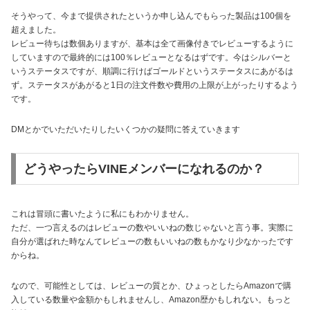
そうやって、今まで提供されたというか申し込んでもらった製品は100個を
超えました。
レビュー待ちは数個ありますが、基本は全て画像付きでレビューするように
していますので最終的には100％レビューとなるはずです。今はシルバーと
いうステータスですが、順調に行けばゴールドというステータスにあがるは
ず。ステータスがあがると1日の注文件数や費用の上限が上がったりするよう
です。
DMとかでいただいたりしたいくつかの疑問に答えていきます
どうやったらVINEメンバーになれるのか？
これは冒頭に書いたように私にもわかりません。
ただ、一つ言えるのはレビューの数やいいねの数じゃないと言う事。実際に
自分が選ばれた時なんてレビューの数もいいねの数もかなり少なかったです
からね。
なので、可能性としては、レビューの質とか、ひょっとしたらAmazonで購
入している数量や金額かもしれませんし、Amazon歴かもしれない。もっと