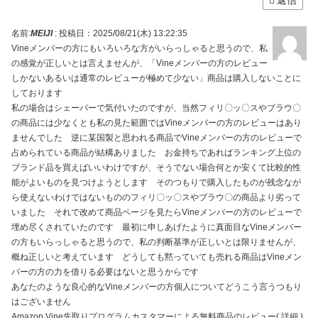
返信
名前:
MEIJI
:
投稿日：2025/08/21(木) 13:22:35
Vineメンバーの方にもいろいろな方がいらっしゃると思うので、私
の感覚が正しいとは言えませんが、「Vineメンバーの方のレビュー
しかないあるいは通常のレビューが極めて少ない」商品は購入しないことに
しております
私の場合はシェーバーで気付いたのですが、当然フィリ〇ッ〇スやブラウ〇
の商品には少なくとも私の見た範囲ではVineメンバーの方のレビューはあり
ませんでした 逆に某国製と思われる商品でVineメンバーの方のレビューで
占められている商品が結構ありました お金持ちであればランキング上位の
ブランド品を買えばいいわけですが、そうでない場合何とか安くて比較的性
能がよいものを見つけようとします そのつもりで購入したものが残念なが
ら使えないわけではないもののフィリ〇ッ〇スやブラウ〇の商品より劣って
いました それで改めて商品ページを見たらVineメンバーの方のレビューで
埋め尽くされていたのです 最初に申しあげたように真面目なVineメンバー
の方もいらっしゃると思うので、私の判断基準が正しいとは限りませんが、
概ね正しいと考えています どうしても黙っていても売れる商品はVineメン
バーの方の力を借りる必要はないと思うからです
あなたのような良心的なVineメンバーの方個人についてどうこう言うつもり
はございません
Amazon Vine先取りプログラムカスタマーによる無料商品のレビュー( 詳細 )