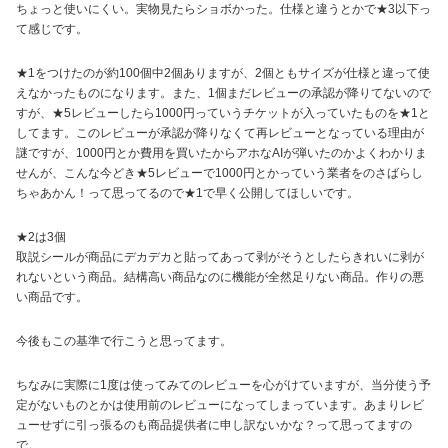
ちょっと使いにくい。実物見たらショボかった。仕様と違うとかで★3以下っ
て感じです。
★1をつけたのが約100個中2個ありますが、2個ともサイズが仕様と違って使
えなかったものになります。また、1個まだレビューの承認が降りてないので
すが、★5レビューしたら1000円っていうチケットが入っていたものを★1と
してます。このレビューが承認が降りなくて再レビューとなっている理由が
謎ですが、1000円とか費用を買いたからアホなAIが弾いたのかよくわかりま
せんが、こんな今どき★5レビューで1000円とかっていう業者をのさばらし
ちゃあかん！って思ってるので★1で早く公開してほしいです。
★2は3個
取説シールが商品にデカデカと貼ってあって剥がそうとしたらきれいに剥が
れないという商品。結構高い商品なのに機能が全然足りない商品。作りの悪
い商品です。
今後もこの基準で行こうと思ってます。
ちなみに実際に1度は使ってみてのレビューを心がけていますが、当分使う予
定がないものとかは使用前のレビューになってしまっています。あまりレビ
ューせずに引っ張るのも商品提供者に申し訳ないかな？って思ってますの
で。