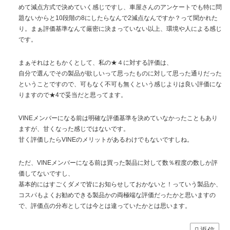
めて減点方式で決めていく感じですし、車屋さんのアンケートでも特に問
題ないからと10段階の8にしたらなんで2減点なんですか？って聞かれた
り。まぁ評価基準なんて厳密に決まっていない以上、環境や人による感じ
です。
まぁそれはともかくとして、私の★４に対する評価は、
自分で選んでその製品が欲しいって思ったものに対して思った通りだった
ということですので、可もなく不可も無くという感じよりは良い評価にな
りますので★4で妥当だと思ってます。
VINEメンバーになる前は明確な評価基準を決めていなかったこともあり
ますが、甘くなった感じではないです。
甘く評価したらVINEのメリットがあるわけでもないですしね。
ただ、VINEメンバーになる前は買った製品に対して数％程度の数しか評
価してないですし、
基本的にはすごくダメで皆にお知らせしておかないと！っていう製品か、
コスパもよくお勧めできる製品かの両極端な評価だったかと思いますの
で、評価点の分布としては今とは違っていたかとは思います。