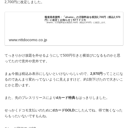
2,700円に改定しました。
報道発表資料 : 「ahamo」の月額料金を税別2,700円（税込2,970
円）に改定 | お知らせ | NTTドコモ
「ahamo」の月額料金を税別2,700円（税込2,970円）に改定します。
www.nttdocomo.co.jp
てっきりかけ放題を外せるようにして500円引きと横並びになるものかと思
ってたので意外や意外です。
まぁ今後は税込み表示にしないといけないらしいので、
2,970円
ってことにな
るのであんまり変わってないように見えますけど、約1割下げたので大きいこ
とかと思います。
また、先のプレスリリースにより
dカード特典
もはっきりしました。
せっかくドコモ支払いのために
dカードGOLD
にしたんでね、得で無くなった
らもったいないですもんね。