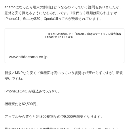
ahamoになったら端末の割引はどうなるの？っていう疑問もありましたが、
意外と安く買えるようになるみたいです。1世代古く種類は限られますが、
iPhone11、GalaxyS20、Xperia1IIってのが発表されています。
ドコモからのお知らせ : 「ahamo」向けスマートフォン販売価格
| お知らせ | NTTドコモ
www.nttdocomo.co.jp
新規／MNPなら安くて機種変は高いっていう姿勢は相変わらずですが、新規
安いですね。
iPhone11(64G)が税込みで5万ぎり。
機種変だと62,590円。
アップルから買うと64,800税別なので9,000円弱安くなります。