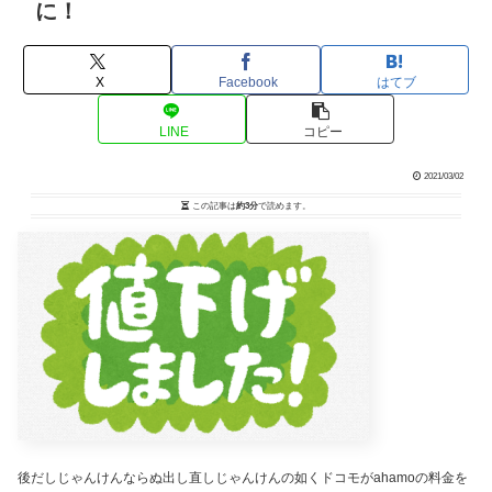
に！
X
Facebook
はてブ
LINE
コピー
2021/03/02
この記事は
約3分
で読めます。
後だしじゃんけんならぬ出し直しじゃんけんの如くドコモがahamoの料金を