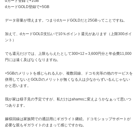
dカード登録で+1GB
dカードGOLD登録で+5GB
データ容量が増えます。つまりdカードGOLDだと25GBってことですね。
加えて、dカードGOLD支払いで10％ポイント還元があります（上限300ポイ
ント）
でも還元だけでは、上限もらえたとして300×12＝3,600円分と年会費11,000
円には遠く及ばなくなりますね。
+5GBのメリットを感じられる人か、複数回線、ドコモ光等の他のサービスを
併用してないとGOLDのメリットが無くなる人は少なからずいるんじゃない
かと思います。
我が家は様子見の予定ですが、私だけはahamoに変えようかなぁって思いつ
つあります。
嫁様回線は家族間での通話用にギガライト継続。ドコモショップサポートが
必要な親もギガライトのままって感じですかね。