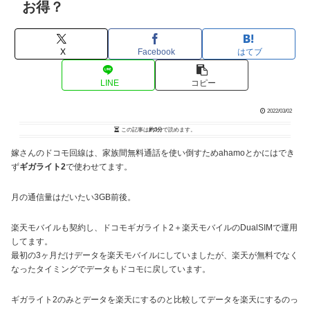
お得？
X
Facebook
はてブ
LINE
コピー
2022/03/02
この記事は
約3分
で読めます。
嫁さんのドコモ回線は、家族間無料通話を使い倒すためahamoとかにはでき
ず
ギガライト2
で使わせてます。
月の通信量はだいたい3GB前後。
楽天モバイルも契約し、ドコモギガライト2＋楽天モバイルのDualSIMで運用
してます。
最初の3ヶ月だけデータを楽天モバイルにしていましたが、楽天が無料でなく
なったタイミングでデータもドコモに戻しています。
ギガライト2のみとデータを楽天にするのと比較してデータを楽天にするのっ