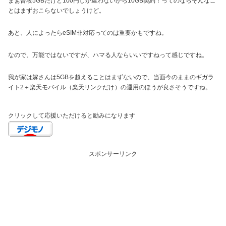
まぁ普段5GBだけど100円しか違わないから10GB契約！ってのならそんなこ
とはまずおこらないでしょうけど。
あと、人によったらeSIM非対応ってのは重要かもですね。
なので、万能ではないですが、ハマる人ならいいですねって感じですね。
我が家は嫁さんは5GBを超えることはまずないので、当面今のままのギガラ
イト2＋楽天モバイル（楽天リンクだけ）の運用のほうが良さそうですね。
クリックして応援いただけると励みになります
スポンサーリンク