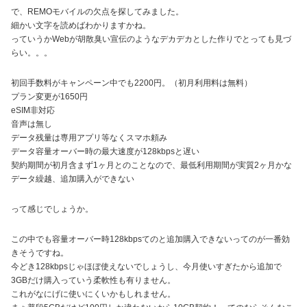
で、REMOモバイルの欠点を探してみました。
細かい文字を読めばわかりますかね。
っていうかWebが胡散臭い宣伝のようなデカデカとした作りでとっても見づ
らい。。。
初回手数料がキャンペーン中でも2200円。（初月利用料は無料）
プラン変更が1650円
eSIM非対応
音声は無し
データ残量は専用アプリ等なくスマホ頼み
データ容量オーバー時の最大速度が128kbpsと遅い
契約期間が初月含まず1ヶ月とのことなので、最低利用期間が実質2ヶ月かな
データ繰越、追加購入ができない
って感じでしょうか。
この中でも容量オーバー時128kbpsてのと追加購入できないってのが一番効
きそうですね。
今どき128kbpsじゃほぼ使えないでしょうし、今月使いすぎたから追加で
3GBだけ購入っていう柔軟性も有りません。
これがなにげに使いにくいかもしれません。