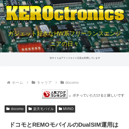
ガジェット好きなHW系フリーランスエンジ
ニアの日々
当サイトはアフィリエイト広告を利用しています
ホーム
キャリア
docomo
← ポチっていただけると嬉しいです
docomo
楽天モバイル
MVNO
ドコモとREMOモバイルのDualSIM運用は