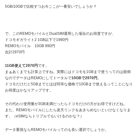
5GB/10GBで比較すつお今ここが一番安いでしょうか？
で、このREMOモバイルとDualSIM運用した場合のお得度ですが、
ドコモギガライト2 1GB以下で1980円
REMOモバイル 10GB 990円
合計2970円
11GB使えて2970円
です。
まぁあくまでも計算上ですね。実際にはドコモを1GBまで使うってのは面倒
なのでデータはREMOにしてトータルで
10GBで2970円
。
ドコモだけだと5GBまでとほぼ同等な価格で10GBまで使えるってことになり
お得度はかなりアップです。
その代わり使用量が3GB未満だったらドコモだけの方がお得ですけどね。
また、REMOモバイルにしたら楽天リンクをあきらめないといけなくなりま
す。（eSIMならトリプルでもいけるのかな？）
データ重視ならREMOモバイルってのも良い選択でしょうか。