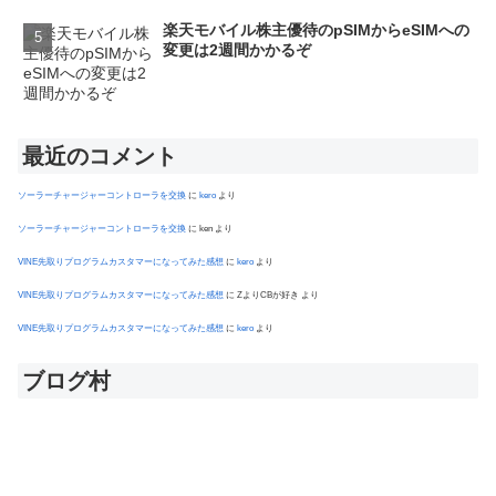
楽天モバイル株主優待のpSIMからeSIMへの
変更は2週間かかるぞ
最近のコメント
ソーラーチャージャーコントローラを交換
に
kero
より
ソーラーチャージャーコントローラを交換
に
ken
より
VINE先取りプログラムカスタマーになってみた感想
に
kero
より
VINE先取りプログラムカスタマーになってみた感想
に
ZよりCBが好き
より
VINE先取りプログラムカスタマーになってみた感想
に
kero
より
ブログ村