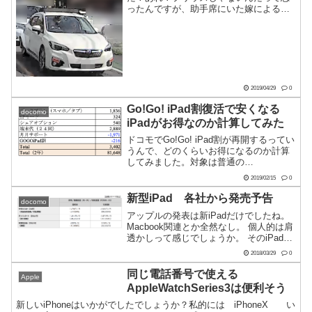
ったんですが、助手席にいた嫁によると
AppleMapsって書いてあったらしい。 パ
チンコガンダム駅が懐かしいアップルの
地図ですが、アップルも独自でストリー
トビューなデー...
2019/04/29
0
Go!Go! iPad割復活で安くなる
docomo
iPadがお得なのか計算してみた
ドコモでGo!Go! iPad割が再開するってい
うんで、どのくらいお得になるのか計算
してみました。対象は普通の
iPad(32GB/128GB)とarrows Tab(F-02K)
2019/02/15
0
だそうです。 計算するのは実際に買うっ
てことを考えてiPad...
新型iPad 各社から発売予告
docomo
アップルの発表は新iPadだけでしたね。
Macbook関連とか全然なし。 個人的は肩
透かしって感じでしょうか。 そのiPadも
ペンが使えたりパワーアップしてるもの
2018/03/29
0
のデザインが良くなるとかなくってイマ
イチ感が漂います。売りも教育関連で学
同じ電話番号で使える
Apple
校と関...
AppleWatchSeries3は便利そう
新しいiPhoneはいかがでしたでしょうか？私的には iPhoneX い