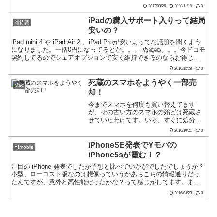
し中です。えぇ老眼なおっさんですか
2017/03/26
2020/11/18
0
ら。 そんな時にiPadが3万円台からのお
手軽価格に！というニュースが。Apple
iPadの購入サポート入りって結局
維持費
(日本) ...
安いの？
iPad mini 4 や iPad Air 2 、iPad Proが安いよってな話題を聞くよう
になりました。一括0円になってるとか。。。 ぬぬぬ。。。今ドコモ
契約してるのでシェアオプションで安く維持できるのならお得じゃ
ないの？ってことでち...
2016/12/28
0
死蔵のスマホをようやく一部売
Mac
却！
今までスマホを何度も買い替えてます
が、その古い方のスマホの殆どは死蔵さ
せていたわけです。いゃ、すぐに処分し
ようとは思いつつもズルズルと… ガジェ
2016/10/21
0
オタっていうかスマホヲタではないと思
っているんですが、何か用途があるだろ
iPhoneSE発表でYモバの
Y!mobile
う。とか嫁や親がスマホ壊...
iPhone5sが霞む！？
注目の iPhone 発表でしたが予想と比べでいかがでしたでしょうか？
小型、ローコスト版なのは想像っていうかあちこちの情報通りだっ
たんですが、意外と高性能だったかな？って感じがしてます。ま
た、意外と安かったかなと。 なんせ iPhone っ...
2016/03/23
0