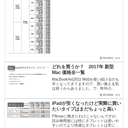
2017/06/14
6
どれを買うか？ 2017年 新型
Mac
Mac 価格全一覧
MacBookAir(2011 Mid)を使い続けるのも
辛くなってきてますので、買い換える気
は前々からありました。で、昨年の
MacBookProを狙ってたんですが、
2017/06/09
4
TouchBarってどうなの？USB-C一本で使
うにはハブとかゴチャゴチャい...
iPadが安くなったけど実際に買い
タブレット
たいタイプはまだちょっと高い
P8maxに飽きたわけじゃないんですが、
読み物用途には特にタブレットは使いや
すいのでより快適なタブレットは常に探