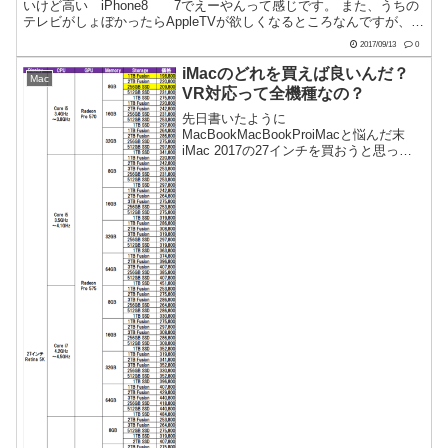
いけど高い iPhone8 7でえーやんって感じです。 また、うちの
テレビがしょぼかったらAppleTVが欲しくなるところなんですが、今
のところは色々な映像配信サー...
2017/09/13
0
iMacのどれを買えば良いんだ？
Mac
VR対応って全機種なの？
先日書いたように
MacBookMacBookProiMacと悩んだ末
iMac 2017の27インチを買おうと思って
ます。 目的はWindowsも含めたメイン機
のパワーアップとモバイルできるPCの2
機種が欲しいということ。今はメイン
機 W...