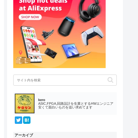
kero
ASIC,FPGA,回路設計を生業とするHWエンジニア
安くて面白いものを追い求めてます
アーカイブ