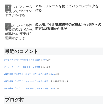
アルミフレームを使ってパソコンデスクを
作る
楽天モバイル株主優待のpSIMからeSIMへの
変更は2週間かかるぞ
最近のコメント
ソーラーチャージャーコントローラを交換
に
kero
より
ソーラーチャージャーコントローラを交換
に
ken
より
VINE先取りプログラムカスタマーになってみた感想
に
kero
より
VINE先取りプログラムカスタマーになってみた感想
に
ZよりCBが好き
より
VINE先取りプログラムカスタマーになってみた感想
に
kero
より
ブログ村