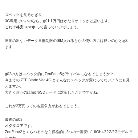
スペックを見るかぎり、
3G専用でいいのなら、g01 1万円はかなりオトクかと思います。
これぞ
格安 スマホ
って言っていいでしょう。
速度の出ないデータ量無制限のSIM入れるとかの使い方には良いのかと思い
ます。
g02の方はスペック的にZenFone5がライバルになるでしょうか？
今までの ZTE Blade Vec 4G とそんなにスペックが変わってないようにも見
えますが、
大きく違うのはmicroSDカードに対応したことですかね。
これが2万円ってのも競争力があるでしょう。
最後のg03
オクタコア
です。
ZenFone2とくらべるのなら価格的に3つの一番安い1.8GHz/32G/2Gモデルで
すかね。