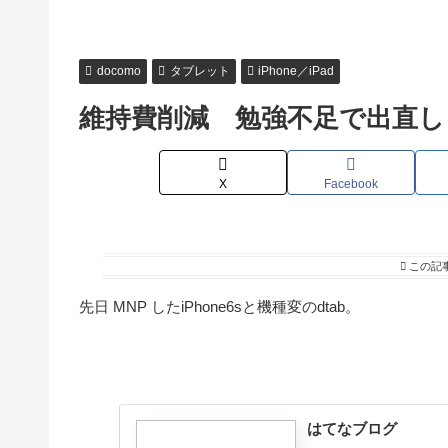
docomo
タブレット
iPhone／iPad
維持費削減 勉強不足で出直し
X
Facebook
この記
先日 MNP したiPhone6sと機種変のdtab。
はてなブログ