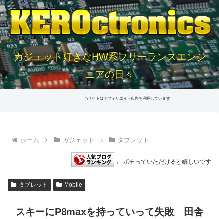
ガジェット好きなHW系フリーランスエンジ
ニアの日々
当サイトはアフィリエイト広告を利用しています
ホーム
ガジェット
タブレット
← ポチっていただけると嬉しいです
タブレット
Mobile
スキーにP8maxを持っていって失敗 田舎