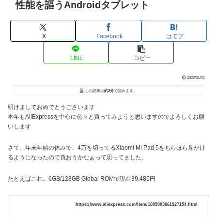
性能を謳うAndroidタブレット
X
Facebook
はてブ
LINE
コピー
2022/01/03
この記事は
約2分
で読めます。
明けましておめでとうございます
本年もAliExpressを中心に色々と買ってみようと思いますのでよろしくお願
いします
さて、年末年始の休みで、4万を切ってるXiaomi Mi Pad 5をちらほら見かけ
るようになったので買おうかなぁって思ってました。
たとえばこれ。6GB/128GB Global ROMで現在39,486円
https://www.aliexpress.com/item/1005003661927154.html