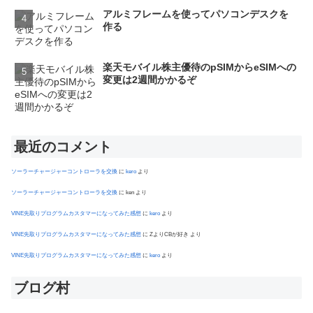
アルミフレームを使ってパソコンデスクを
作る
楽天モバイル株主優待のpSIMからeSIMへの
変更は2週間かかるぞ
最近のコメント
ソーラーチャージャーコントローラを交換
に
kero
より
ソーラーチャージャーコントローラを交換
に
ken
より
VINE先取りプログラムカスタマーになってみた感想
に
kero
より
VINE先取りプログラムカスタマーになってみた感想
に
ZよりCBが好き
より
VINE先取りプログラムカスタマーになってみた感想
に
kero
より
ブログ村