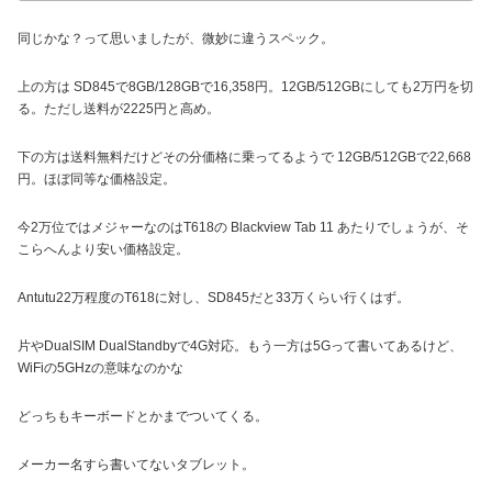
同じかな？って思いましたが、微妙に違うスペック。
上の方は SD845で8GB/128GBで16,358円。12GB/512GBにしても2万円を切
る。ただし送料が2225円と高め。
下の方は送料無料だけどその分価格に乗ってるようで 12GB/512GBで22,668
円。ほぼ同等な価格設定。
今2万位ではメジャーなのはT618の Blackview Tab 11 あたりでしょうが、そ
こらへんより安い価格設定。
Antutu22万程度のT618に対し、SD845だと33万くらい行くはず。
片やDualSIM DualStandbyで4G対応。もう一方は5Gって書いてあるけど、
WiFiの5GHzの意味なのかな
どっちもキーボードとかまでついてくる。
メーカー名すら書いてないタブレット。