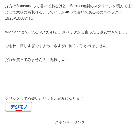
片方はSamsungって書いてあるけど、Samsung製のスクリーンを積んでます
よって意味にも取れる。っていうか4Kって書いてあるのにスペックは
1920×1080だし。
Widevineまではわかんないけど、スペックから言ったら激安すぎでしょ。
でもね。怪しすぎですよね。さすがに怖くて手が出せません。
だれか買ってみません？（丸投げｗ）
クリックして応援いただけると励みになります
スポンサーリンク