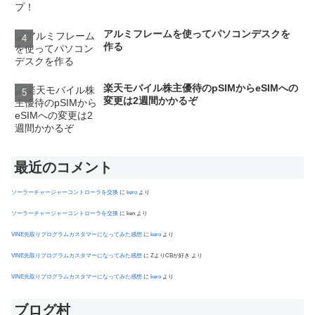
アルミフレームを使ってパソコンデスクを
作る
楽天モバイル株主優待のpSIMからeSIMへの
変更は2週間かかるぞ
最近のコメント
ソーラーチャージャーコントローラを交換
に
kero
より
ソーラーチャージャーコントローラを交換
に
ken
より
VINE先取りプログラムカスタマーになってみた感想
に
kero
より
VINE先取りプログラムカスタマーになってみた感想
に
ZよりCBが好き
より
VINE先取りプログラムカスタマーになってみた感想
に
kero
より
ブログ村