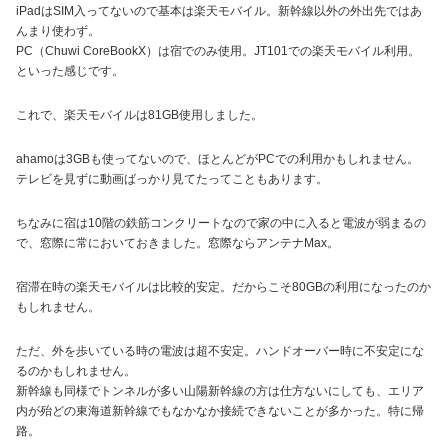
iPadはSIM入ってないので基本は楽天モバイル。新幹線以外の外出先ではあ
んまり使わず。
PC（Chuwi CoreBookX）は宿でのみ使用。JT101での楽天モバイル利用。
といった感じです。
これで、楽天モバイルは81GB使用しました。
ahamoは3GBも使ってないので、ほとんどがPCでの利用かもしれません。
テレビを見ずに動画ばっかり見てたってこともあります。
ちなみに宿は10階の鉄筋コンクリートなので家の中に入ると電波が弱まるの
で、窓際に常においておきました。窓際ならアンテナMax。
宿滞在時の楽天モバイルは比較的安定。だからこそ80GBの利用になったのか
もしれません。
ただ、外を歩いている時の電波は超不安定。ハンドオーバー時に不安定にな
るのかもしれません。
新幹線も同様でトンネルが多い山陽新幹線の方は仕方ないにしても、エリア
内が殆どの東海道新幹線でもなかなか接続できないことが多かった。特に帰
路。