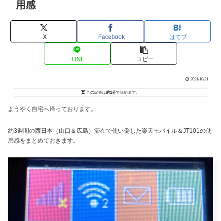
用感
X
Facebook
はてブ
LINE
コピー
2021/10/21
この記事は
約2分
で読めます。
ようやく自宅へ帰っております。
約3週間の西日本（山口＆広島）滞在で使い倒した楽天モバイル＆JT101の使
用感をまとめておきます。