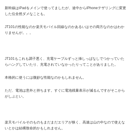
新幹線はiPadをメインで使ってましたが、途中からiPhoneテザリングに変更
した位全然ダメなことも。
JT101の性能なのか楽天モバイル回線なのかあるいはその両方なのかはわか
りませんが。。。
JT101もこれも調子悪く、充電ケーブルずっと挿しっぱなしでつかっていた
らハングしていたり、充電されていなかったりってことがありました。
本格的に使うには微妙な性能なのかもしれません。
ただ、電池は意外と持ちます。すぐに電池残量表示が減るんですがそこから
がしぶとい。
楽天モバイルそのものもまだまだエリアが狭く、高速は山の中なので使えな
いとかは結構致命的かもしれません。