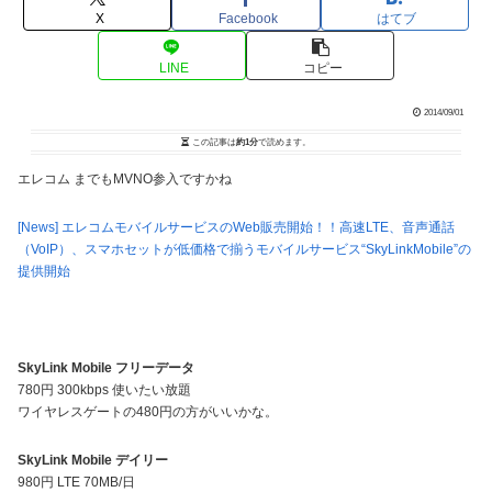
X
Facebook
はてブ
LINE
コピー
2014/09/01
この記事は
約1分
で読めます。
エレコム までもMVNO参入ですかね
[News] エレコムモバイルサービスのWeb販売開始！！高速LTE、音声通話
（VoIP）、スマホセットが低価格で揃うモバイルサービス“SkyLinkMobile”の
提供開始
SkyLink Mobile フリーデータ
780円 300kbps 使いたい放題
ワイヤレスゲートの480円の方がいいかな。
SkyLink Mobile デイリー
980円 LTE 70MB/日