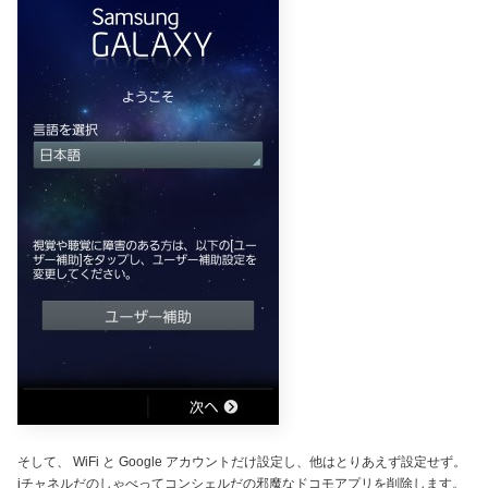
そして、 WiFi と Google アカウントだけ設定し、他はとりあえず設定せず。
iチャネルだのしゃべってコンシェルだの邪魔なドコモアプリを削除します。