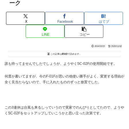
ーク
X
Facebook
はてブ
LINE
コピー
2014/10/15
2020/11/18
この記事は
約3分
で読めます。
誰も待ってませんでしたでしょうが、ようやくSC-02Fの使用開始です。
何度か書いてますが、今のF-01Fが思いの他使い勝手がよく、変更する理由が
全く見当たらないので、手に入れたもののずっと放置でした。
この3連休は台風も来るしっていうので実家でのんびりとしてたので、ようや
くSC-02Fをセットアップしていこうかと思い立った次第です。