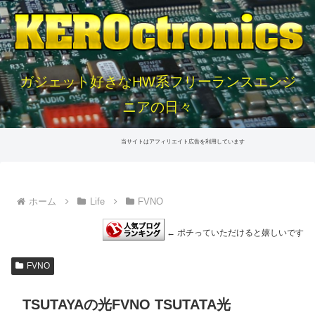
ガジェット好きなHW系フリーランスエンジ
ニアの日々
当サイトはアフィリエイト広告を利用しています
ホーム
Life
FVNO
← ポチっていただけると嬉しいです
FVNO
TSUTAYAの光FVNO TSUTATA光