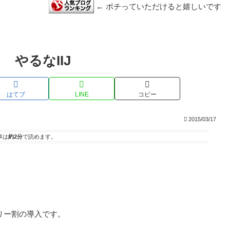
← ポチっていただけると嬉しいです
やるなIIJ
はてブ
LINE
コピー
2015/03/17
事は
約2分
で読めます。
リー割の導入です。