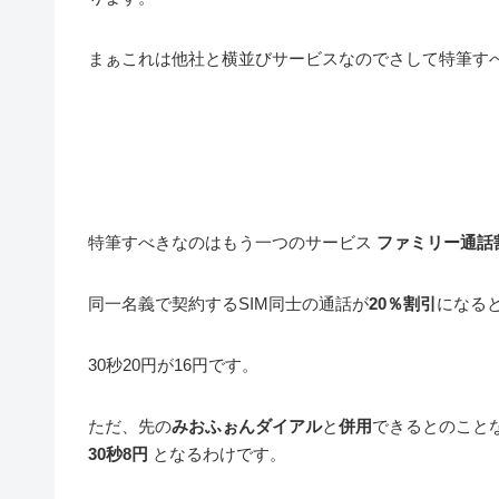
まぁこれは他社と横並びサービスなのでさして特筆す
特筆すべきなのはもう一つのサービス
ファミリー通話
同一名義で契約するSIM同士の通話が
20％割引
になる
30秒20円が16円です。
ただ、先の
みおふぉんダイアル
と
併用
できるとのこと
30秒8円
となるわけです。