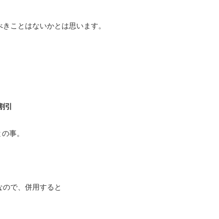
べきことはないかとは思います。
割引
との事。
なので、併用すると