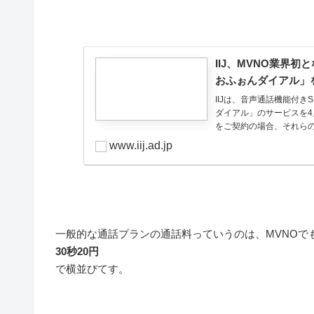
IIJ、MVNO業界
おふぉんダイアル」を提
IIJは、音声通話機能付
ダイアル」のサービスを4
をご契約の場合、それらの
www.iij.ad.jp
一般的な通話プランの通話料っていうのは、MVNOで
30秒20円
で横並びてす。