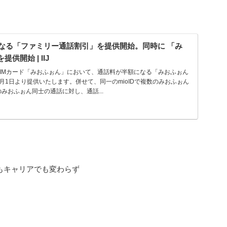
初となる「ファミリー通話割引」を提供開始。同時に 「み
供開始 | IIJ
きSIMカード「みおふぉん」において、通話料が半額になる「みおふぉん
月1日より提供いたします。併せて、同一のmioIDで複数のみおふぉん
みおふぉん同士の通話に対し、通話...
もキャリアでも変わらず