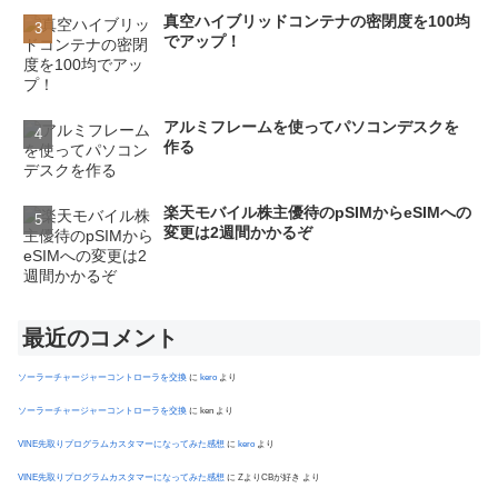
真空ハイブリッドコンテナの密閉度を100均
でアップ！
アルミフレームを使ってパソコンデスクを
作る
楽天モバイル株主優待のpSIMからeSIMへの
変更は2週間かかるぞ
最近のコメント
ソーラーチャージャーコントローラを交換
に
kero
より
ソーラーチャージャーコントローラを交換
に
ken
より
VINE先取りプログラムカスタマーになってみた感想
に
kero
より
VINE先取りプログラムカスタマーになってみた感想
に
ZよりCBが好き
より