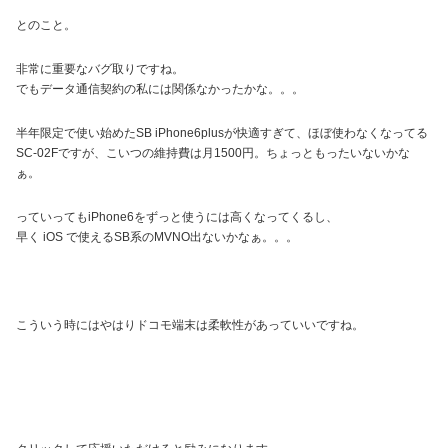
とのこと。
非常に重要なバグ取りですね。
でもデータ通信契約の私には関係なかったかな。。。
半年限定で使い始めたSB iPhone6plusが快適すぎて、ほぼ使わなくなってる
SC-02Fですが、こいつの維持費は月1500円。ちょっともったいないかな
ぁ。
っていってもiPhone6をずっと使うには高くなってくるし、
早く iOS で使えるSB系のMVNO出ないかなぁ。。。
こういう時にはやはりドコモ端末は柔軟性があっていいですね。