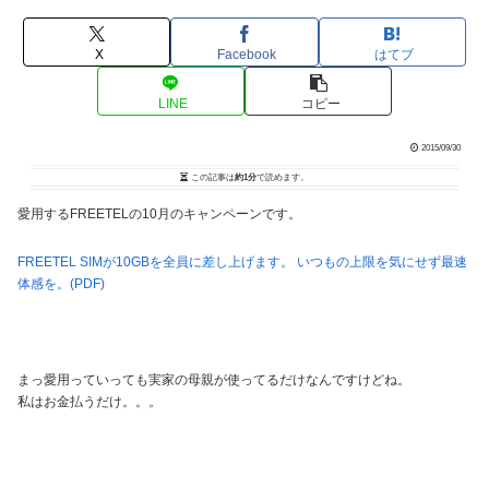
X
Facebook
はてブ
LINE
コピー
2015/09/30
この記事は
約1分
で読めます。
愛用するFREETELの10月のキャンペーンです。
FREETEL SIMが10GBを全員に差し上げます。 いつもの上限を気にせず最速
体感を。(PDF)
まっ愛用っていっても実家の母親が使ってるだけなんですけどね。
私はお金払うだけ。。。