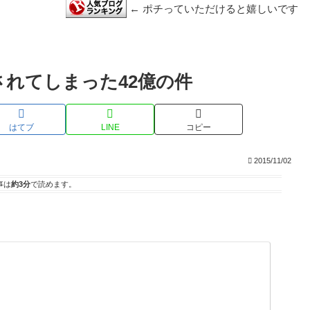
← ポチっていただけると嬉しいです
れてしまった42億の件
はてブ
LINE
コピー
2015/11/02
事は
約3分
で読めます。