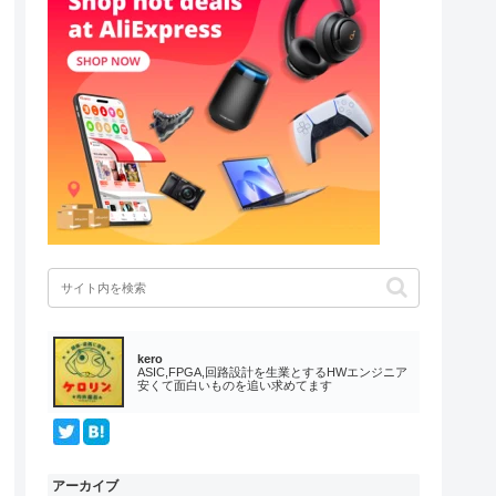
kero
ASIC,FPGA,回路設計を生業とするHWエンジニア
安くて面白いものを追い求めてます
アーカイブ