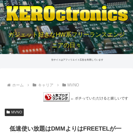
ガジェット好きなHW系フリーランスエンジ
ニアの日々
当サイトはアフィリエイト広告を利用しています
ホーム
キャリア
MVNO
← ポチっていただけると嬉しいです
MVNO
低速使い放題はDMMよりはFREETELが一