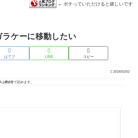
← ポチっていただけると嬉しいです
ガラケーに移動したい
はてブ
LINE
コピー
2016/02/02
事は
約2分
で読めます。