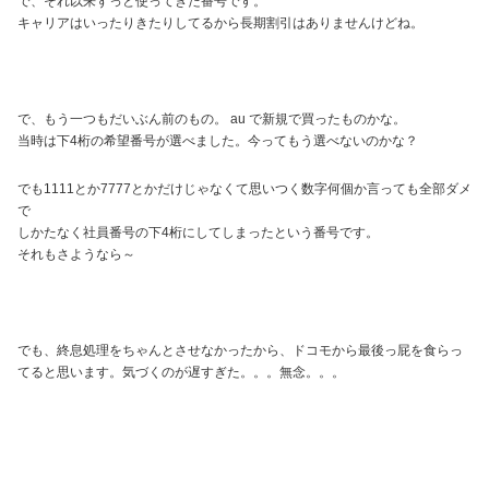
で、それ以来ずっと使ってきた番号です。
キャリアはいったりきたりしてるから長期割引はありませんけどね。
で、もう一つもだいぶん前のもの。 au で新規で買ったものかな。
当時は下4桁の希望番号が選べました。今ってもう選べないのかな？
でも1111とか7777とかだけじゃなくて思いつく数字何個か言っても全部ダメ
で
しかたなく社員番号の下4桁にしてしまったという番号です。
それもさようなら～
でも、終息処理をちゃんとさせなかったから、ドコモから最後っ屁を食らっ
てると思います。気づくのが遅すぎた。。。無念。。。