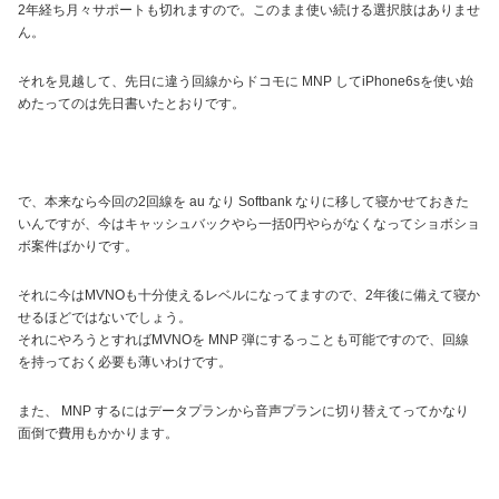
2年経ち月々サポートも切れますので。このまま使い続ける選択肢はありませ
ん。
それを見越して、先日に違う回線からドコモに MNP してiPhone6sを使い始
めたってのは先日書いたとおりです。
で、本来なら今回の2回線を au なり Softbank なりに移して寝かせておきた
いんですが、今はキャッシュバックやら一括0円やらがなくなってショボショ
ボ案件ばかりです。
それに今はMVNOも十分使えるレベルになってますので、2年後に備えて寝か
せるほどではないでしょう。
それにやろうとすればMVNOを MNP 弾にするっことも可能ですので、回線
を持っておく必要も薄いわけです。
また、 MNP するにはデータプランから音声プランに切り替えてってかなり
面倒で費用もかかります。