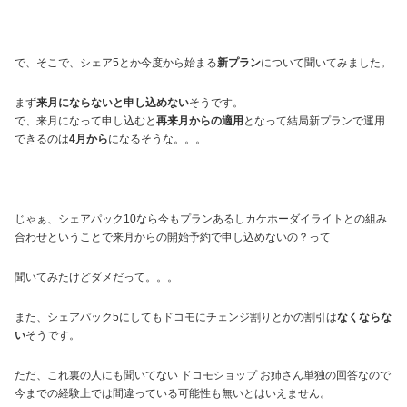
で、そこで、シェア5とか今度から始まる
新プラン
について聞いてみました。
まず
来月にならないと申し込めない
そうです。
で、来月になって申し込むと
再来月からの適用
となって結局新プランで運用
できるのは
4月から
になるそうな。。。
じゃぁ、シェアパック10なら今もプランあるしカケホーダイライトとの組み
合わせということで来月からの開始予約で申し込めないの？って
聞いてみたけどダメだって。。。
また、シェアパック5にしてもドコモにチェンジ割りとかの割引は
なくならな
い
そうです。
ただ、これ裏の人にも聞いてない ドコモショップ お姉さん単独の回答なので
今までの経験上では間違っている可能性も無いとはいえません。