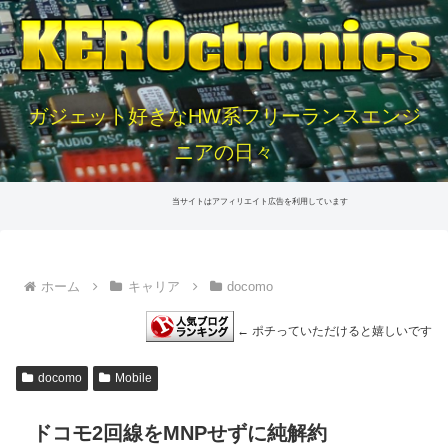
ガジェット好きなHW系フリーランスエンジ
ニアの日々
当サイトはアフィリエイト広告を利用しています
ホーム
キャリア
docomo
← ポチっていただけると嬉しいです
docomo
Mobile
ドコモ2回線をMNPせずに純解約