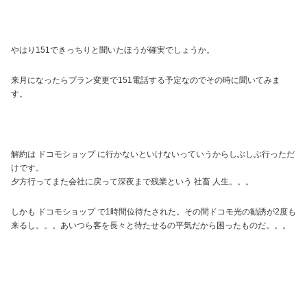
やはり151できっちりと聞いたほうが確実でしょうか。
来月になったらプラン変更で151電話する予定なのでその時に聞いてみま
す。
解約は ドコモショップ に行かないといけないっていうからしぶしぶ行っただ
けです。
夕方行ってまた会社に戻って深夜まで残業という 社畜 人生。。。
しかも ドコモショップ で1時間位待たされた。その間ドコモ光の勧誘が2度も
来るし。。。あいつら客を長々と待たせるの平気だから困ったものだ。。。