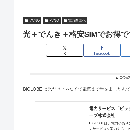
MVNO
FVNO
電力自由化
光＋でんき＋格安SIMでお得で
X
Facebook
この記
BIGLOBE は光だけじゃなくて電気まで手を出したん
電力サービス「ビッグ
ーブ株式会社
BIGLOBEは、電力小売
力サービスを案内する「ビ