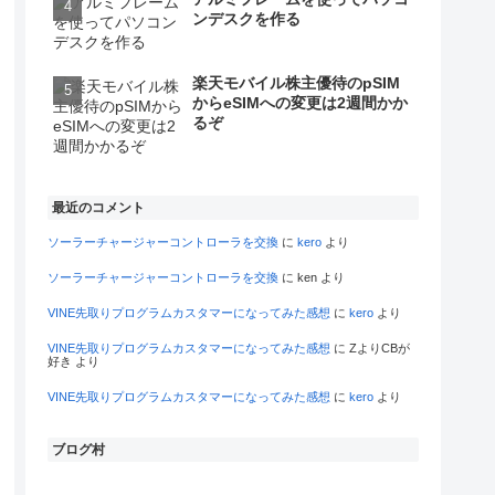
ンデスクを作る
楽天モバイル株主優待のpSIM
からeSIMへの変更は2週間かか
るぞ
最近のコメント
ソーラーチャージャーコントローラを交換
に
kero
より
ソーラーチャージャーコントローラを交換
に
ken
より
VINE先取りプログラムカスタマーになってみた感想
に
kero
より
VINE先取りプログラムカスタマーになってみた感想
に
ZよりCBが
好き
より
VINE先取りプログラムカスタマーになってみた感想
に
kero
より
ブログ村