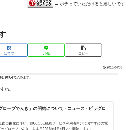
← ポチっていただけると嬉しいです
す
はてブ
LINE
コピー
2016/04/05
事は
約1分
で読めます。
ですね。
ローブでんき」の開始について - ニュース - ビッグロ
り全面自由化に伴い、BIGLOBE接続サービス利用者向けにおすすめの電
ッグローブでんき」を本日2016年4月4日より開始します。