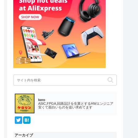
kero
ASIC,FPGA,回路設計を生業とするHWエンジニア
安くて面白いものを追い求めてます
アーカイブ