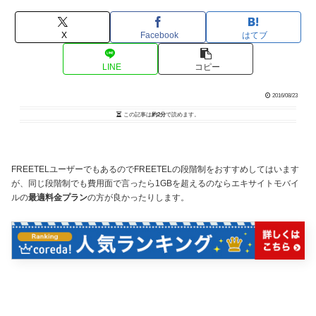
X
Facebook
はてブ
LINE
コピー
2016/08/23
この記事は
約2分
で読めます。
FREETELユーザーでもあるのでFREETELの段階制をおすすめしてはいます
が、同じ段階制でも費用面で言ったら1GBを超えるのならエキサイトモバイ
ルの
最適料金プラン
の方が良かったりします。