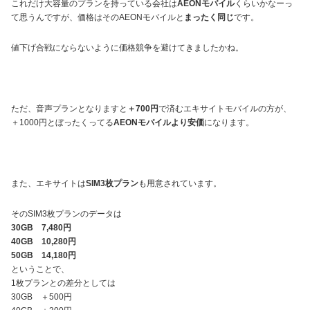
これだけ大容量のプランを持っている会社は
AEONモバイル
くらいかなーっ
て思うんですが、価格はそのAEONモバイルと
まったく同じ
です。
値下げ合戦にならないように価格競争を避けてきましたかね。
ただ、音声プランとなりますと
＋700円
で済むエキサイトモバイルの方が、
＋1000円とぼったくってる
AEONモバイルより安価
になります。
また、エキサイトは
SIM3枚プラン
も用意されています。
そのSIM3枚プランのデータは
30GB 7,480円
40GB 10,280円
50GB 14,180円
ということで、
1枚プランとの差分としては
30GB ＋500円