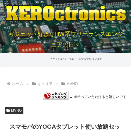
ガジェット好きなHW系フリーランスエンジ
ニアの日々
当サイトはアフィリエイト広告を利用しています
ホーム
キャリア
MVNO
← ポチっていただけると嬉しいです
MVNO
スマモバのYOGAタブレット使い放題セッ