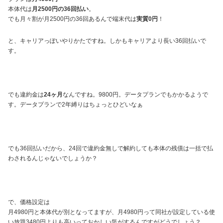
本体代は
月2500円の36回払い
。
でも月々割が月2500円の36回あるんで端末代は
実質0円
！
と、キャリアっぽいやりかたですね。しかもキャリアより長い36回払いで
す。
でも違約金は
24ヶ月
なんですね。9800円。データプランでもかかるようで
す。データプランで2年縛りはちょっとひどいなぁ
でも36回払いだから、24回で違約金無しで解約しても本体の残債は一括で払
わされるんじゃないでしょうか？
で、価格設定は
月4980円と本体代が別となってますが、月4980円って同社が設定している使
い放題3480円よりも高いっておかしい気がするんですがどうでしょう？