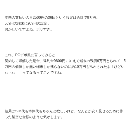
本来の支払いの月2500円の36回という設定は合計で9万円。
5万円の端末に9万円の設定。
おかしいですよね。ボリすぎ。
これ、PCデポ風に言ってみると
契約して即解した場合、違約金9800円に加えて端末の残債9万円とられて、5
万円の価値しか無い端末しか残らないのに約10万円も払わされたよ！ひどい
ぃぃぃ！ ってなるってことですね。
結局はSIM代も本体代もちゃんと欲しいけど、なんとか安く見せるために作
った架空な金額のような気がします。