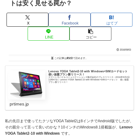
トは安く見せる罠か？
X
Facebook
はてブ
LINE
コピー
2016/09/03
この記事は
約2分
で読めます。
Lenovo YOGA Tablet2-10 with Windows+SIMカードセット
使い放題プラン新リリース！
スマートモバイルコミュニケーションズ株式会社のプレスリリース（2016年9月2日
11時47分）Lenovo YOGA Tablet2-10 with Windows+SIMカードセット 使い放題
プラン新リリース！
prtimes.jp
私の先日まで使ってたクソなYOGA Tablet2は8インチでAndroid版でしたが、
その親分って言って良いのかな？10インチのWindows8.1搭載版が、
Lenovo
YOGA Tablet2-10 with Windows
です。