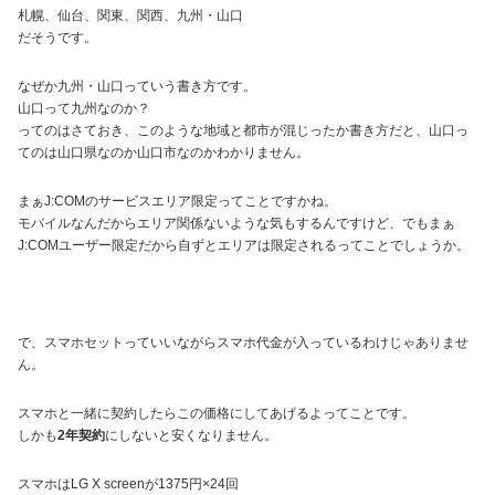
札幌、仙台、関東、関西、九州・山口
だそうです。
なぜか九州・山口っていう書き方です。
山口って九州なのか？
ってのはさておき、このような地域と都市が混じったか書き方だと、山口っ
てのは山口県なのか山口市なのかわかりません。
まぁJ:COMのサービスエリア限定ってことですかね。
モバイルなんだからエリア関係ないような気もするんですけど、でもまぁ
J:COMユーザー限定だから自ずとエリアは限定されるってことでしょうか。
で、スマホセットっていいながらスマホ代金が入っているわけじゃありませ
ん。
スマホと一緒に契約したらこの価格にしてあげるよってことです。
しかも
2年契約
にしないと安くなりません。
スマホはLG X screenが1375円×24回