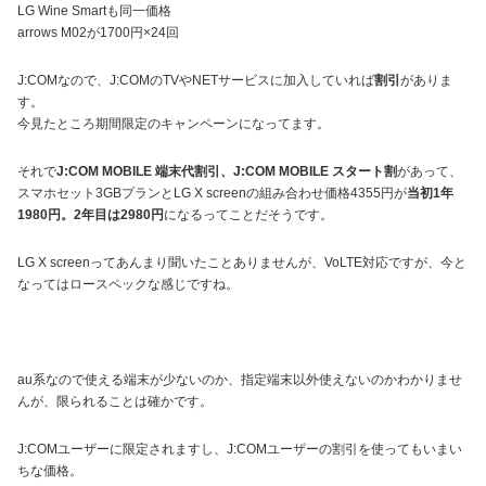
LG Wine Smartも同一価格
arrows M02が1700円×24回
J:COMなので、J:COMのTVやNETサービスに加入していれば
割引
がありま
す。
今見たところ期間限定のキャンペーンになってます。
それで
J:COM MOBILE 端末代割引、J:COM MOBILE スタート割
があって、
スマホセット3GBプランとLG X screenの組み合わせ価格4355円が
当初1年
1980円。2年目は2980円
になるってことだそうです。
LG X screenってあんまり聞いたことありませんが、VoLTE対応ですが、今と
なってはロースペックな感じですね。
au系なので使える端末が少ないのか、指定端末以外使えないのかわかりませ
んが、限られることは確かです。
J:COMユーザーに限定されますし、J:COMユーザーの割引を使ってもいまい
ちな価格。