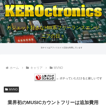
ガジェット好きなHW系フリーランスエンジ
ニアの日々
当サイトはアフィリエイト広告を利用しています
ホーム
キャリア
MVNO
← ポチっていただけると嬉しいです
MVNO
業界初のMUSICカウントフリーは追加費用