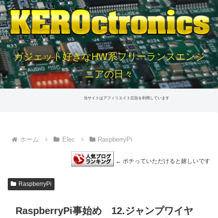
ガジェット好きなHW系フリーランスエンジ
ニアの日々
当サイトはアフィリエイト広告を利用しています
ホーム
Elec
RaspberryPi
← ポチっていただけると嬉しいです
RaspberryPi
RaspberryPi事始め 12.ジャンプワイヤ