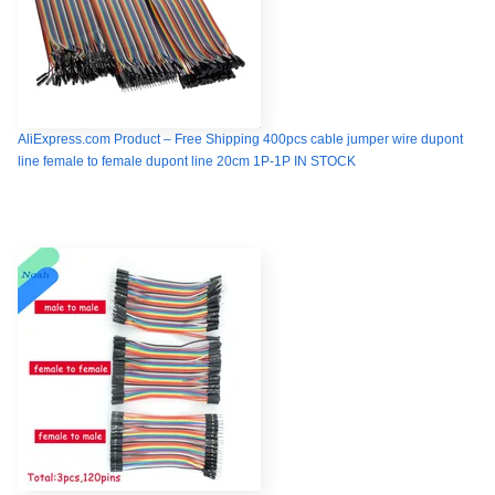
AliExpress.com Product – Free Shipping 400pcs cable jumper wire dupont
line female to female dupont line 20cm 1P-1P IN STOCK