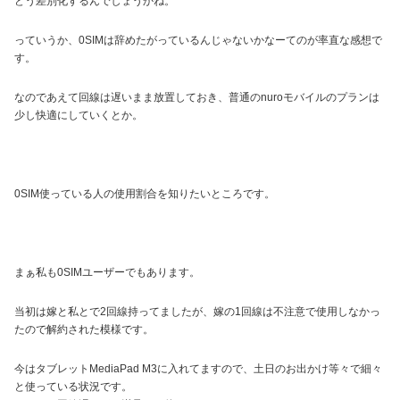
どう差別化するんでしょうかね。
っていうか、0SIMは辞めたがっているんじゃないかなーてのが率直な感想で
す。
なのであえて回線は遅いまま放置しておき、普通のnuroモバイルのプランは
少し快適にしていくとか。
0SIM使っている人の使用割合を知りたいところです。
まぁ私も0SIMユーザーでもあります。
当初は嫁と私とで2回線持ってましたが、嫁の1回線は不注意で使用しなかっ
たので解約された模様です。
今はタブレットMediaPad M3に入れてますので、土日のお出かけ等々で細々
と使っている状況です。