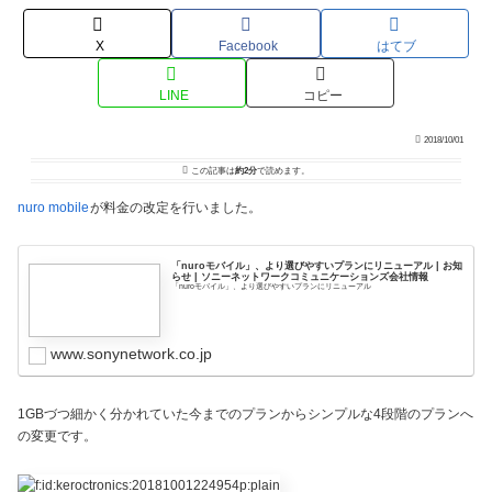
X
Facebook
はてブ
LINE
コピー
2018/10/01
この記事は
約2分
で読めます。
nuro mobile
が料金の改定を行いました。
「nuroモバイル」、より選びやすいプランにリニューアル | お知
らせ | ソニーネットワークコミュニケーションズ会社情報
「nuroモバイル」、より選びやすいプランにリニューアル
www.sonynetwork.co.jp
1GBづつ細かく分かれていた今までのプランからシンプルな4段階のプランへ
の変更です。