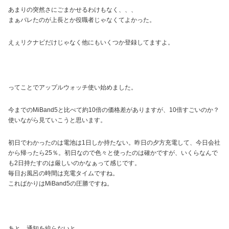
あまりの突然さにごまかせるわけもなく、、、
まぁバレたのが上長とか役職者じゃなくてよかった。
えぇリクナビだけじゃなく他にもいくつか登録してますよ。
ってことでアップルウォッチ使い始めました。
今までのMiBand5と比べて約10倍の価格差がありますが、10倍すごいのか？
使いながら見ていこうと思います。
初日でわかったのは電池は1日しか持たない。昨日の夕方充電して、今日会社
から帰ったら25％。初日なので色々と使ったのは確かですが、いくらなんで
も2日持たすのは厳しいのかなぁって感じです。
毎日お風呂の時間は充電タイムですね。
こればかりはMiBand5の圧勝ですね。
あと、通知を絞らないと。。。