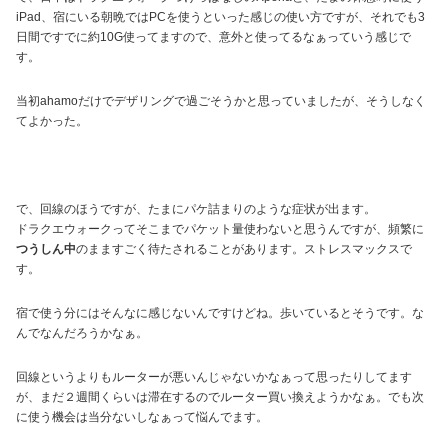
iPad、宿にいる朝晩ではPCを使うといった感じの使い方ですが、それでも3
日間ですでに約10G使ってますので、意外と使ってるなぁっていう感じで
す。
当初ahamoだけでデザリングで過ごそうかと思っていましたが、そうしなく
てよかった。
で、回線のほうですが、たまにパケ詰まりのような症状が出ます。
ドラクエウォークってそこまでパケット量使わないと思うんですが、頻繁に
つうしん中
のまますごく待たされることがあります。ストレスマックスで
す。
宿で使う分にはそんなに感じないんですけどね。歩いているとそうです。な
んでなんだろうかなぁ。
回線というよりもルーターが悪いんじゃないかなぁって思ったりしてます
が、まだ２週間くらいは滞在するのでルーター買い換えようかなぁ。でも次
に使う機会は当分ないしなぁって悩んでます。