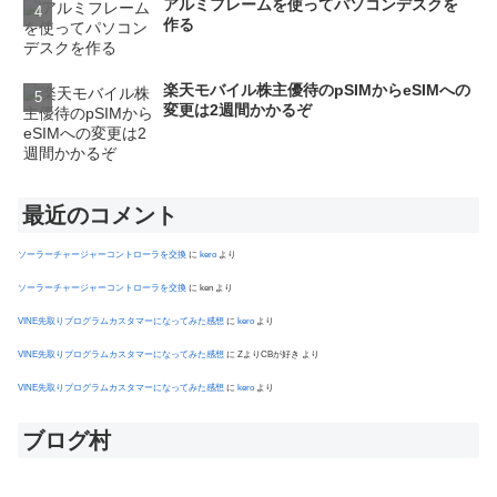
アルミフレームを使ってパソコンデスクを
作る
楽天モバイル株主優待のpSIMからeSIMへの
変更は2週間かかるぞ
最近のコメント
ソーラーチャージャーコントローラを交換
に
kero
より
ソーラーチャージャーコントローラを交換
に
ken
より
VINE先取りプログラムカスタマーになってみた感想
に
kero
より
VINE先取りプログラムカスタマーになってみた感想
に
ZよりCBが好き
より
VINE先取りプログラムカスタマーになってみた感想
に
kero
より
ブログ村