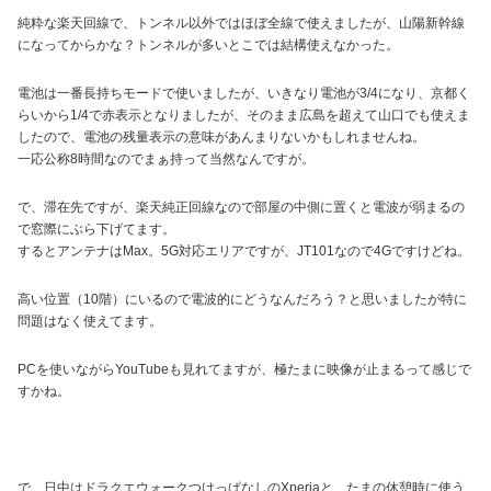
純粋な楽天回線で、トンネル以外ではほぼ全線で使えましたが、山陽新幹線
になってからかな？トンネルが多いとこでは結構使えなかった。
電池は一番長持ちモードで使いましたが、いきなり電池が3/4になり、京都く
らいから1/4で赤表示となりましたが、そのまま広島を超えて山口でも使えま
したので、電池の残量表示の意味があんまりないかもしれませんね。
一応公称8時間なのでまぁ持って当然なんですが。
で、滞在先ですが、楽天純正回線なので部屋の中側に置くと電波が弱まるの
で窓際にぶら下げてます。
するとアンテナはMax。5G対応エリアですが、JT101なので4Gですけどね。
高い位置（10階）にいるので電波的にどうなんだろう？と思いましたが特に
問題はなく使えてます。
PCを使いながらYouTubeも見れてますが、極たまに映像が止まるって感じで
すかね。
で、日中はドラクエウォークつけっぱなしのXperiaと、たまの休憩時に使う