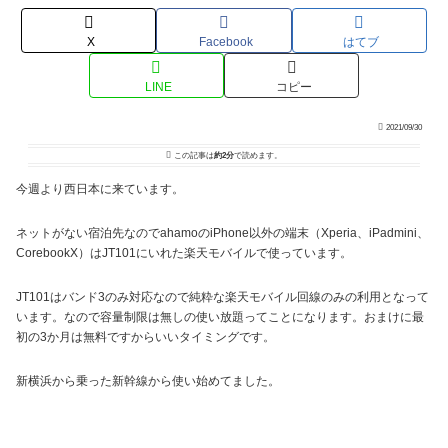
X
Facebook
はてブ
LINE
コピー
2021/09/30
この記事は
約2分
で読めます。
今週より西日本に来ています。
ネットがない宿泊先なのでahamoのiPhone以外の端末（Xperia、iPadmini、
CorebookX）はJT101にいれた楽天モバイルで使っています。
JT101はバンド3のみ対応なので純粋な楽天モバイル回線のみの利用となって
います。なので容量制限は無しの使い放題ってことになります。おまけに最
初の3か月は無料ですからいいタイミングです。
新横浜から乗った新幹線から使い始めてました。