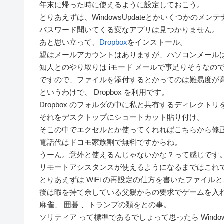
年末に帰った時に使えるように設定しておこう。
とりあえずは、WindowsUpdateとかいくつかのメ
パスワード聞いてくる変なアプリは見つかりません。
あと思い立って、
Dropbox
をインストール。
親はメールアカウントはありますが、パソコンメール
知人とのやり取りは iモード メールで事足りそうなの
ですので、ファイルを添付するとかってのは難易度が
というわけで、 Dropbox を利用です。
Dropbox のフォルダの中に私と共有するディレクト
それをデスクトップにショートカット貼り付け。
そこの中でエクセルとか使ってくれればこちらから修
電話代はドコモ家族割で無料ですからね。
うーん。意外と使えるんじゃないかな？って感じです
リモートアシスタンスが使えるようになるまではこれ
とりあえずは WiFi の再設定の仕方を書いたファイ
後は暇を持て余している父親からの要求でゲームを入
麻雀、 囲碁 、トランプの類をとの事。
ソリティア って標準であるでしょって思ったら Windo