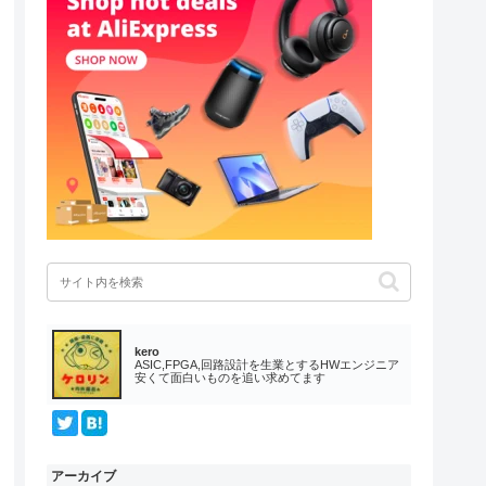
kero
ASIC,FPGA,回路設計を生業とするHWエンジニア
安くて面白いものを追い求めてます
アーカイブ