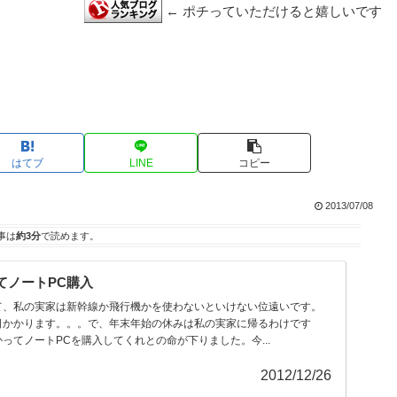
← ポチっていただけると嬉しいです
はてブ
LINE
コピー
2013/07/08
事は
約3分
で読めます。
てノートPC購入
て、私の実家は新幹線か飛行機かを使わないといけない位遠いです。
日かかります。。。で、年末年始の休みは私の実家に帰るわけです
ってノートPCを購入してくれとの命が下りました。今...
2012/12/26