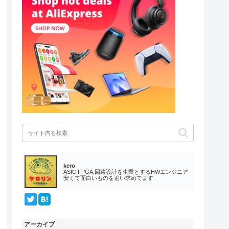
kero
ASIC,FPGA,回路設計を生業とするHWエンジニア
安くて面白いものを追い求めてます
アーカイブ