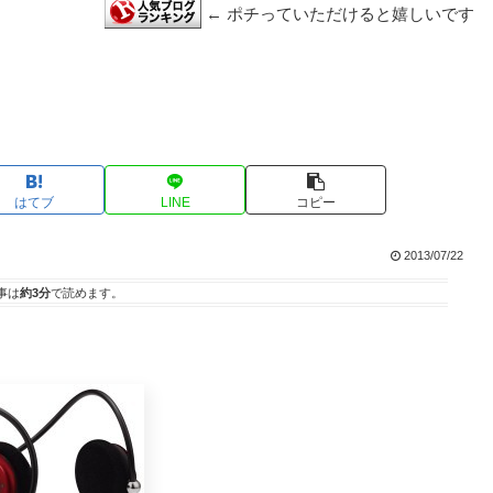
← ポチっていただけると嬉しいです
はてブ
LINE
コピー
2013/07/22
事は
約3分
で読めます。