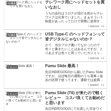
用に使います。で、今回は自宅用なので
テレワーク用にヘッドセットを買
AV機器
ゲーミングヘッドセットに...
いなおし
うちの会社はコロナが流行る前からテレ
ワークは出来ていました。まぁそういう
制度があったってだけで実際に使用する
のは育児休暇上がりの人とか、何らかの
2020/11/24
0
理由がある人で、単純に通勤が面倒なの
で！なんていう理由ではやりにくかった
USB Type-C のヘッドフォンって
AV機器
ですけどね。で、その際の...
皆デジタルじゃないのか？
さて、当分ブログ書いてなかったので
色々と書きたいことはあるんですが、と
りあえずは色々と買っていたガジェット
類のレビューから書いていきましょう。
2020/11/23
0
まずはこちら。このUSB Type-Cタイプの
方を買いました。送料込み283円也元々は
Pamu Slide 最高！
レビュー
オンラインミ...
先日INDIEGOGOから届いたPamu Slide
ですが、ほぼ毎日の通勤のうち電車＋徒
歩の区間で使ってます。通勤では超満員
な電車や場所を通ってるわけではないん
2019/08/17
4
ですが、それなりにワイヤレスイヤホン
使ってる人は多くいます。それでも切れ
Pamu Slide (T6) が来たので軽く
レビュー
るとか...
レビュー コスパ良くてお勧めだ
と思います
先日INDIEGOGOにて出資した完全ワイ