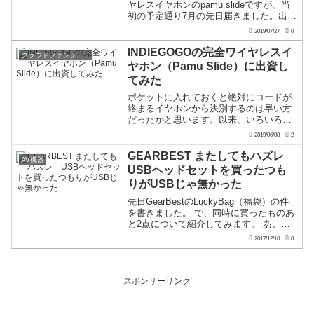
ヤレスイヤホンのpamu slideですが、当
初の予定通り7月の先日届きました。出資
時の記事はこちら発送時にトラッキング
2019/07/27
0
の情報がメールてきてまして、そこから
調べたらシンガポールからの発送のよう
INDIEGOGOの完全ワイヤレスイ
クラウドファンディング
です。
ヤホン（Pamu Slide）に出資し
てみた
ポケットに入れておくと絶対にコードが
絡まるイヤホンから決別するのは早い方
だったかと思います。以来、いろいろと
Bluetoothのイヤホン、ヘッドホンを試し
2019/06/08
2
てきました。しかし、私の使っていたの
は左右がつながっていたのでワイヤレス
GEARBEST またしてもハズレ
AV機器
ではなかったよ...
USBヘッドセットを買ったつも
りがUSBじゃ無かった
先日GearBestのLuckyBag（福袋）の件
を書きました。 で、同時に買ったものあ
と2点について紹介してみます。 あ、よ
くあるレビューのようにGearBestさんか
2017/12/10
0
ら無償提供を受けてのレビューではあり
ませんので、ご心配なく。提供いただ...
スポンサーリンク