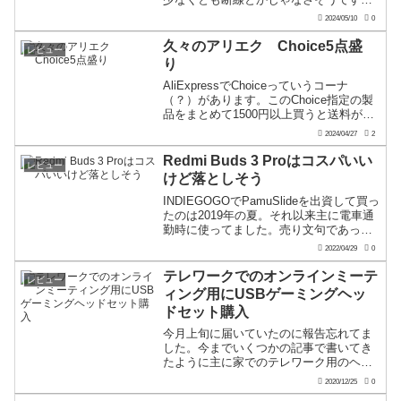
で、先日つなぎで買ったこいつがまさか
2024/05/10
0
のモノラル。。。で、仕事用にはイヤホ
ンよりヘッドセットの方が使いやすいの
久々のアリエク Choice5点盛
レビュー
で、名のあるメーカーの...
り
AliExpressでChoiceっていうコーナ
（？）があります。このChoice指定の製
品をまとめて1500円以上買うと送料が無
料になるし、1週間位で届けますよ！って
2024/04/27
2
いうセールみたいです。最近のアリエク
は安いって思っても送料が高かったり
Redmi Buds 3 Proはコスパいい
レビュー
と...
けど落としそう
INDIEGOGOでPamuSlideを出資して買っ
たのは2019年の夏。それ以来主に電車通
勤時に使ってました。売り文句であった
決して落ちない！って通り一度も装着中
2022/04/29
0
に落としたことはありません。ですが、
約3年使ってるとバッテリーのヘタリはま
テレワークでのオンラインミーテ
レビュー
っ...
ィング用にUSBゲーミングヘッ
ドセット購入
今月上旬に届いていたのに報告忘れてま
した。今までいくつかの記事で書いてき
たように主に家でのテレワーク用のヘッ
ドセットを購入しなおしました。先日報
2020/12/25
0
告したイヤホンタイプは会社とか外出時