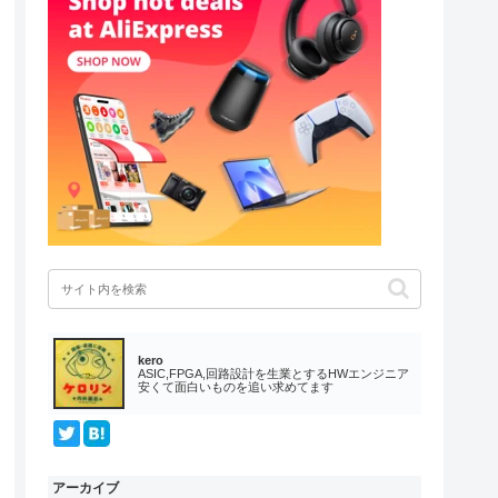
kero
ASIC,FPGA,回路設計を生業とするHWエンジニア
安くて面白いものを追い求めてます
アーカイブ