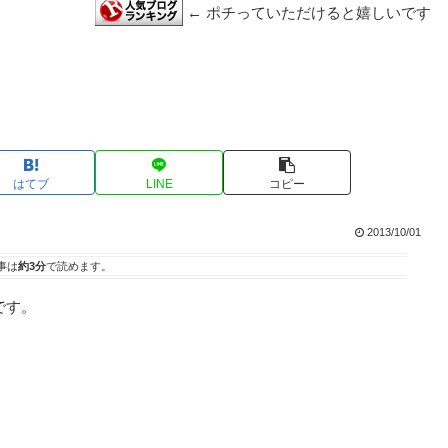
← ポチっていただけると嬉しいです
はてブ
LINE
コピー
2013/10/01
事は
約3分
で読めます。
です。