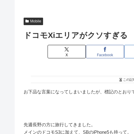
Mobile
ドコモXiエリアがクソすぎる
X
Facebook
この記
お下品な言葉になってしまいましたが、標記のとおり
先週長野の方に旅行してきました。
メインのドコモS3に加えて、SBのiPhone5も持って。