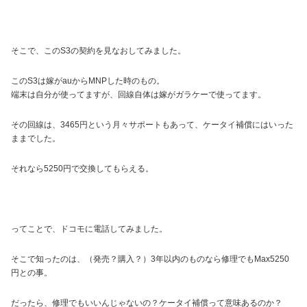
そこで、このS3の契約を見なおしてみました。
このS3は嫁がauからMNPした時のもの。
端末は自分が使ってますが、回線自体は嫁がガラケーで使ってます。
その回線は、3465円という月々サポートもあって、ケータイ補償にはいった
ままでした。
それなら5250円で交換してもらえる。
ってことで、ドコモに電話してみました。
そこで知ったのは、（発売？購入？）3年以内のものなら修理でもMax5250
円との事。
だったら、修理でもいいんじゃないの？ケータイ補償って意味あるのか？