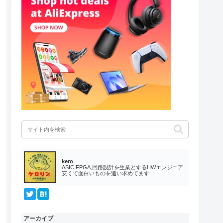
kero
ASIC,FPGA,回路設計を生業とするHWエンジニア
安くて面白いものを追い求めてます
アーカイブ