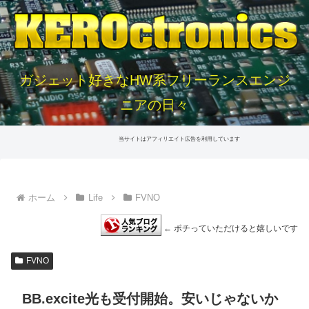
ガジェット好きなHW系フリーランスエンジ
ニアの日々
当サイトはアフィリエイト広告を利用しています
ホーム
Life
FVNO
← ポチっていただけると嬉しいです
FVNO
BB.excite光も受付開始。安いじゃないか