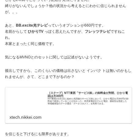
縛りがないんでしょうか？他の状況から考えるとにわかに信じられません
が。。。
あと、
BB.excite光テレビ
っていうオプションが660円です。
名前からして
ひかりTV
っぽく思えたんですが、
フレッツテレビ
ですねこ
れ。
本家とまったく同じ価格です。
気になるMVNOとのセットに関しては記述がないようです。
後出しですから、このくらいの価格は出さないと インパク トは無いのかもし
れませんが、さて、どこまで下がるのか？
［スクープ］NTT東西「サービス卸」の卸料金が判明、ひかり電
話は月300円
NTT東西が2月1日に始めた光回線のサービス卸において、ひかり電話を月300円の卸
料金で提供していることが分かった。高音質電話やテレビ電話、接続先を指定した
帯域確保型のデータ通信「データコネクト」を利用できる。
xtech.nikkei.com
を信じると下げるにも限界があります。