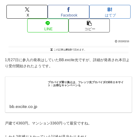
X
Facebook
はてブ
LINE
コピー
2015/02/16
この記事は
約1分
で読めます。
1月27日に参入の発表はしていたBB.excite光ですが、詳細が発表され本日よ
り受付開始されたようです。
プロバイダ乗り換えは、フレッツ光プロバイダのBBエキサイ
ト：お得なキャンペーンも
bb.excite.co.jp
戸建て4360円。マンション3360円って最安ですね。
しかも2年縛りとかっていう記述が見当たりません。