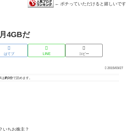
← ポチっていただけると嬉しいです
で月4GBだ
はてブ
LINE
コピー
2015/03/27
事は
約3分
で読めます。
け？いちお株主？