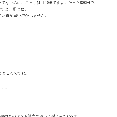
てないのに、こっちは月4GBですよ。たった880円で。
分ですよ。私はね。
使い道が思い浮かべません。
違うところですね。
。。。
Compactとのセット販売のみって感じみたいです。