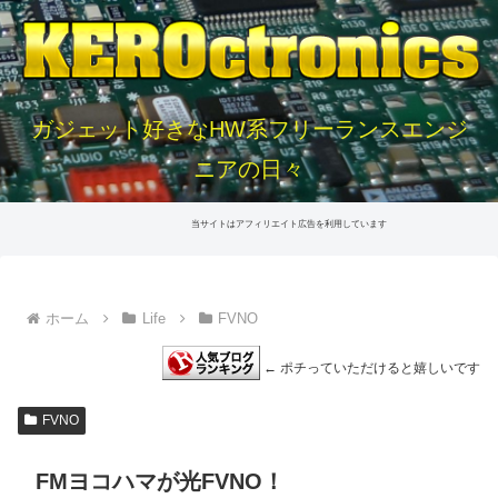
ガジェット好きなHW系フリーランスエンジ
ニアの日々
当サイトはアフィリエイト広告を利用しています
ホーム
Life
FVNO
← ポチっていただけると嬉しいです
FVNO
FMヨコハマが光FVNO！