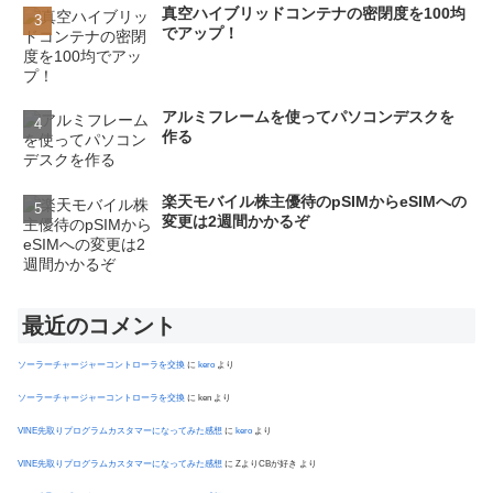
真空ハイブリッドコンテナの密閉度を100均
でアップ！
アルミフレームを使ってパソコンデスクを
作る
楽天モバイル株主優待のpSIMからeSIMへの
変更は2週間かかるぞ
最近のコメント
ソーラーチャージャーコントローラを交換
に
kero
より
ソーラーチャージャーコントローラを交換
に
ken
より
VINE先取りプログラムカスタマーになってみた感想
に
kero
より
VINE先取りプログラムカスタマーになってみた感想
に
ZよりCBが好き
より