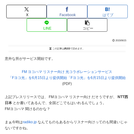
X
Facebook
はてブ
LINE
コピー
2015/06/15
この記事は
約2分
で読めます。
意外な所がサービス開始です。
FM ヨコハマ リスナー向け 光コラボレーションサービス
「Fヨコ光」を6月15日より提供開始「Fヨコ光」を6月15日より提供開始
(PDF)
上記プレスリリースでは、 FMヨコハマ リスナー向け だそうですが、
NTT西
日本
とか書いてあるんで、全国どこでもはいれるんでしょう。
FMヨコハマ 聞けるのかな？
まぁ今時は
radiko.jp
なんてものもあるからリスナー向けってのも間違いじゃ
ないですかね。