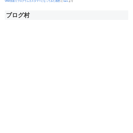
VINE先取りプログラムカスタマーになってみた感想
に
kero
より
ブログ村