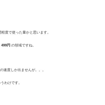
間程度で使った量かと思います。
 499円
の領域ですね。
。
3Gの速度しか出ませんが。。。
いうわけです。