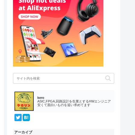
kero
ASIC,FPGA,回路設計を生業とするHWエンジニア
安くて面白いものを追い求めてます
アーカイブ