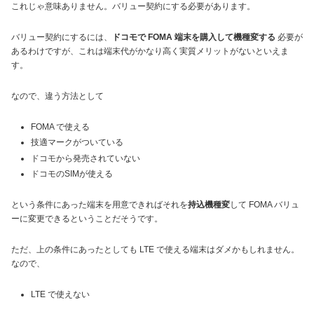
これじゃ意味ありません。バリュー契約にする必要があります。
バリュー契約にするには、
ドコモで FOMA 端末を購入して機種変する
必要が
あるわけですが、これは端末代がかなり高く実質メリットがないといえま
す。
なので、違う方法として
FOMA で使える
技適マークがついている
ドコモから発売されていない
ドコモのSIMが使える
という条件にあった端末を用意できればそれを
持込機種変
して FOMA バリュ
ーに変更できるということだそうです。
ただ、上の条件にあったとしても LTE で使える端末はダメかもしれません。
なので、
LTE で使えない