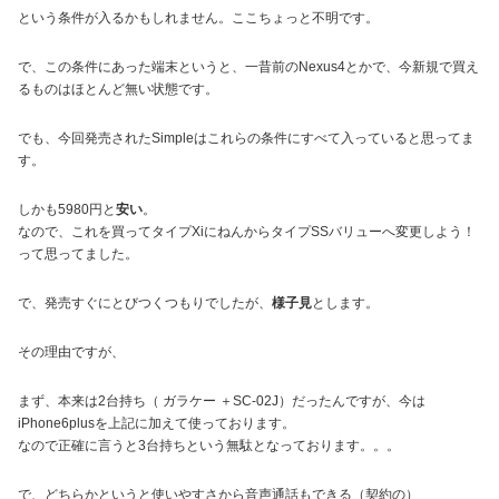
という条件が入るかもしれません。ここちょっと不明です。
で、この条件にあった端末というと、一昔前のNexus4とかで、今新規で買え
るものはほとんど無い状態です。
でも、今回発売されたSimpleはこれらの条件にすべて入っていると思ってま
す。
しかも5980円と
安い
。
なので、これを買ってタイプXiにねんからタイプSSバリューへ変更しよう！
って思ってました。
で、発売すぐにとびつくつもりでしたが、
様子見
とします。
その理由ですが、
まず、本来は2台持ち（ ガラケー ＋SC-02J）だったんですが、今は
iPhone6plusを上記に加えて使っております。
なので正確に言うと3台持ちという無駄となっております。。。
で、どちらかというと使いやすさから音声通話もできる（契約の）