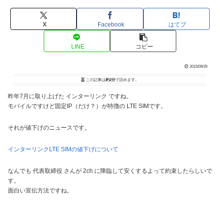
X
Facebook
はてブ
LINE
コピー
2015/09/29
この記事は
約2分
で読めます。
昨年7月に取り上げた インターリンク ですね。
モバイルですけど固定IP（だけ？）が特徴の LTE SIMです。
それが値下げのニュースです。
インターリンクLTE SIMの値下げについて
なんでも 代表取締役 さんが 2ch に降臨して安くするよって約束したらしいで
す。
面白い宣伝方法ですね。