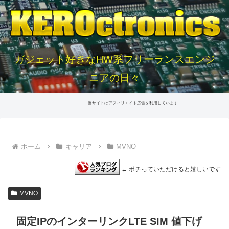
ガジェット好きなHW系フリーランスエンジ
ニアの日々
当サイトはアフィリエイト広告を利用しています
ホーム
キャリア
MVNO
← ポチっていただけると嬉しいです
MVNO
固定IPのインターリンクLTE SIM 値下げ