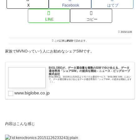
X
Facebook
はてブ
LINE
コピー
2015/11/26
この記事は
約2分
で読めます。
家族でMVNOっていう人にお勧めなシェアSIMです。
BIGLOBEが、データ通信量を複数のSIMで分け合える、データ
通信専用「シェアSIM」の提供を開始 - ニュース - ビッグローブ
株式会社
BIGLOBEは、2015年11月26日よりモバイル通信サービス「BIGLOBE SIM」におい
て、データ通信量を分け合えるデータ通信専用の「シェアSIM」の提供を開始します
（ ）。
www.biglobe.co.jp
内容はこんな感じ