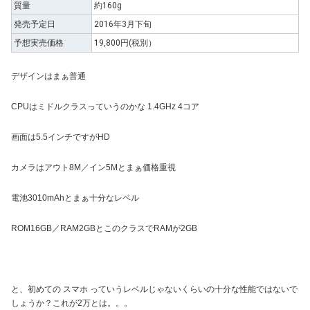
質量
約160g
発売予定日
2016年3月下旬
予想実売価格
19,800円(税別）
デザインはまぁ普通
CPUはミドルクラスっていうのかな 1.4GHz 4コア
画面は5.5インチですがHD
カメラはアウト8M／イン5Mとまぁ価格重視
電池3010mAhとまぁ十分なレベル
ROM16GB／RAM2GBとこのクラスでRAMが2GB
と、初めての スマホ っていうレベルじゃないくらいの十分な性能ではないで
しょうか？これが2万とは。。。