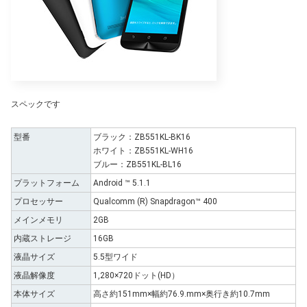
スペックです
型番
ブラック：ZB551KL-BK16
ホワイト：ZB551KL-WH16
ブルー：ZB551KL-BL16
プラットフォーム
Android ™ 5.1.1
プロセッサー
Qualcomm (R) Snapdragon™ 400
メインメモリ
2GB
内蔵ストレージ
16GB
液晶サイズ
5.5型ワイド
液晶解像度
1,280×720ドット(HD）
本体サイズ
高さ約151mm×幅約76.9.mm×奥行き約10.7mm