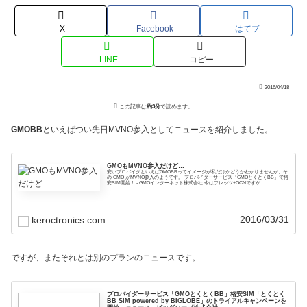
X
Facebook
はてブ
LINE
コピー
2016/04/18
この記事は
約3分
で読めます。
GMOBB
といえばつい先日MVNO参入としてニュースを紹介しました。
GMOもMVNO参入だけど…
安いプロバイダといえばGMOBBってイメージが私だけかどうかわかりませんが、そ
の GMO がMVNO参入のようです。 プロバイダーサービス「GMOとくとくBB」で格
安SIM開始！ - GMOインターネット株式会社 今はフレッツ+OCNですが...
2016/03/31
keroctronics.com
ですが、またそれとは別のプランのニュースです。
プロバイダーサービス「GMOとくとくBB」格安SIM「とくとく
BB SIM powered by BIGLOBE」のトライアルキャンペーンを