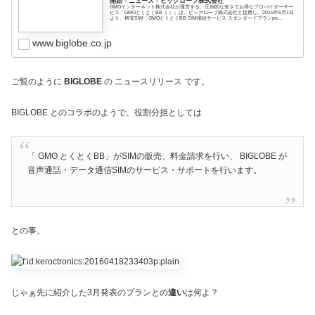
開始 - ニュース - ビッグローブ株式会社
GMOインターネット株式会社が運営する、圧倒的な安さでお得なプロバイダーサー
ビス「GMOとくとくBB（ ）」は、ビッグローブ株式会社と提携し、2016年6月1日
より、格安SIM「GMOとくとくBB SIM接続サービス スタンダードプランpo...
www.biglobe.co.jp
ご覧のように
BIGLOBE
の ニュースリリース です。
BIGLOBE とのコラボのようで、役割分担としては
「 GMO とくとくBB」がSIMの販売、料金請求を行い、 BIGLOBE が
音声通話・データ通信SIMのサービス・サポートを行います。
との事。
じゃぁ先に紹介した3月発表のプランとの
違い
は何よ？