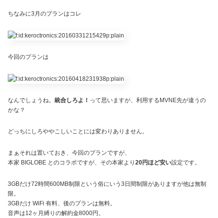
ちなみに3月のプランはコレ
今回のプランは
なんでしょうね。
統合しろよ！
って思いますが、利用するMVNE先が違うの
かな？
どっちにしろややこしいことには変わりありません。
まぁそれは置いておき、今回のプランですが、
本家 BIGLOBE とのコラボですが、その本家より
20円ほど安い
設定です。
3GBだけ72時間600MB制限という俗にいう3日間制限がありますが他は無制
限。
3GBだけ WiFi 有料、後のプランは無料。
音声は12ヶ月縛りの解約金8000円。