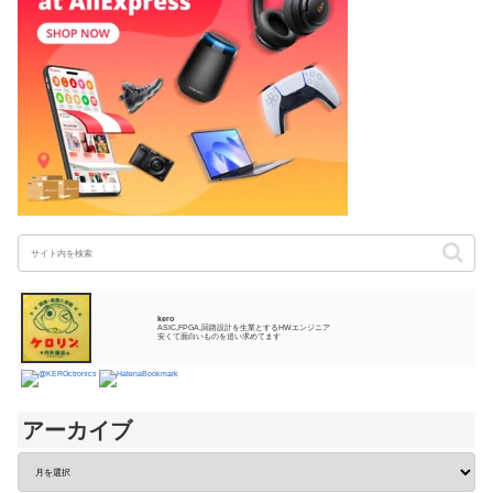
kero
ASIC,FPGA,回路設計を生業とするHWエンジニア
安くて面白いものを追い求めてます
アーカイブ