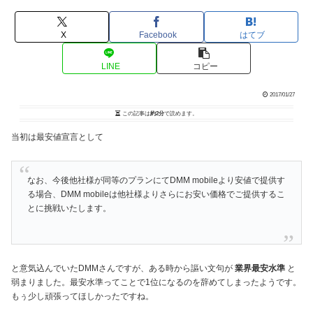
X
Facebook
はてブ
LINE
コピー
2017/01/27
この記事は
約2分
で読めます。
当初は最安値宣言として
なお、今後他社様が同等のプランにてDMM mobileより安値で提供す
る場合、DMM mobileは他社様よりさらにお安い価格でご提供するこ
とに挑戦いたします。
と意気込んでいたDMMさんですが、ある時から謳い文句が
業界最安水準
と
弱まりました。最安水準ってことで1位になるのを辞めてしまったようです。
もぅ少し頑張ってほしかったですね。