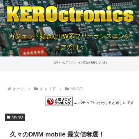
ガジェット好きなHW系フリーランスエンジ
ニアの日々
当サイトはアフィリエイト広告を利用しています
ホーム
キャリア
MVNO
← ポチっていただけると嬉しいです
MVNO
久々のDMM mobile 最安値奪還！