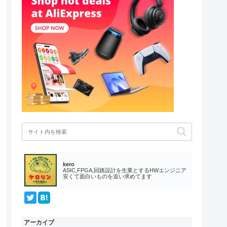
kero
ASIC,FPGA,回路設計を生業とするHWエンジニア
安くて面白いものを追い求めてます
アーカイブ