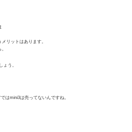
は
うメリットはあります。
ら。
でしょう。
アではmini3は売ってないんですね。